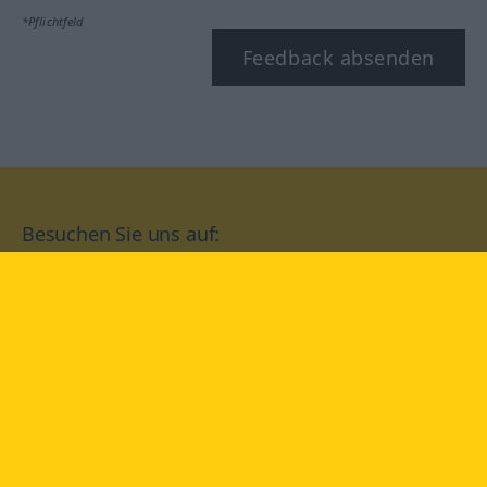
*Pflichtfeld
Feedback absenden
Besuchen Sie uns auf:
facebook
YouTube
Instagram
Langenscheidt
NUTZUNGSBEDINGUNGEN