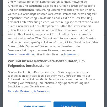
und wir besser mit Ihnen kommunizieren können. Notwendige,
funktionale und statistische Cookies, die für den Betrieb der Webseite
Übersicht aller Übersetzungen
und der statistischen Auswertung unserer Webseite erforderlich sind,
werden auf Grundlage unserer Vorauswahl immer auf Ihrem Endgerät
(Für mehr Details die Übersetzung anklicken/antippen)
gespeichert. Marketing-Cookies und Cookies, die der Bereitstellung
personalisierter Werbung dienen, werden nur gespeichert, wenn Sie uns
zuchwały, śmiały , zawadiacki
durch einen Klick auf den „Akzeptieren“-Button Ihr Einverständnis
geben. Klicken Sie ansonsten auf „Fortfahren ohne Akzeptieren“. Sie
können Ihre Einwilligung jederzeit für zukünftige Besuche unserer
Webseite widerrufen. Wenn Sie weitere Informationen zu den Cookies
und den Anpassungsmöglichkeiten möchten, klicken Sie einfach auf den
Button „Mehr Optionen“. Weitergehende Hinweise zu der
zuchwały
(-le),
śmiały
(-ło)
verwegen
Plan,
Datenverarbeitung entnehmen Sie ansonsten unserer
Datenschutzerklärung
. Hier finden Sie unser
Impressum
.
Person
Wir und unsere Partner verarbeiten Daten, um
Folgendes bereitzustellen:
zawadiacki
(-ko)
verwegen
Aussehen usw
FIG
Genaue Geolocation-Daten verwenden. Geräteeigenschaften zur
Identifikation aktiv abfragen. Speichern von und/oder Zugriff auf
Informationen auf einem Gerät. Personalisierte Werbung und Inhalte,
Messung von Werbung und Inhalten, Zielgruppenforschung und
Synonyme für "verwegen"
Entwicklung von Dienstleistungen.
Liste der Partner (Lieferanten)
tollkühn
,
riskant
,
waghalsig
,
vermessen
,
todesmutig
Mehr Optionen
Akzeptieren