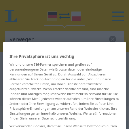
Ihre Privatsphäre ist uns wichtig
Deutsch-Polnisch Wörterbuch
verwegen
Wir und unsere
716
-Partner speichern und greifen auf
Deutsch-Polnisch Übersetzung für
personenbezogene Daten wie Browserdaten oder eindeutige
Kennungen auf Ihrem Gerät zu. Durch Auswahl von Akzeptieren
"verwegen"
aktivieren Sie Tracking-Technologien für die unter „Wir und unsere
Partner verarbeiten Daten, um Ihnen Dienste bereitzustellen“
aufgeführten Zwecke. Wenn Tracker deaktiviert sind, sind manche
Inhalte und Anzeigen möglicherweise nicht mehr so relevant für Sie. Sie
"verwegen" Polnisch Übersetzung
können dieses Menü jederzeit wieder aufrufen, um Ihre Einstellungen zu
ändern oder Ihre Einwilligung zu widerrufen, indem Sie auf den Link
Privatsphäre-Einstellungen am unteren Rand der Webseite klicken. Ihre
„verwegen“
Einstellungen gelten innerhalb unseres Website. Weitere Informationen
finden Sie in unserer Datenschutzerklärung.
Wir verwenden Cookies, damit Sie unsere Webseite bestmöglich nutzen
verwegen