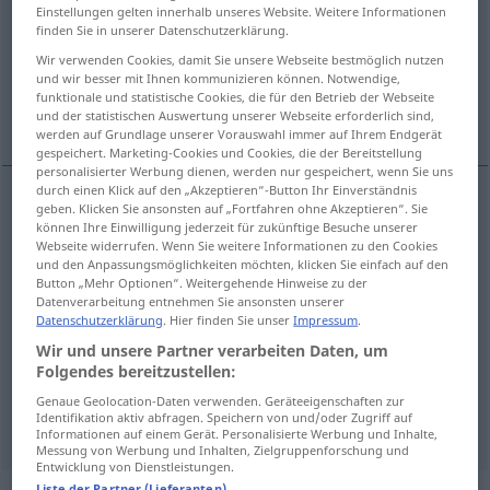
Einstellungen gelten innerhalb unseres Website. Weitere Informationen
finden Sie in unserer Datenschutzerklärung.
Übersicht aller Übersetzungen
Wir verwenden Cookies, damit Sie unsere Webseite bestmöglich nutzen
(Für mehr Details die Übersetzung anklicken/antippen)
und wir besser mit Ihnen kommunizieren können. Notwendige,
funktionale und statistische Cookies, die für den Betrieb der Webseite
zaopatrywać, sprawować, pełnić, prowadzić
und der statistischen Auswertung unserer Webseite erforderlich sind,
werden auf Grundlage unserer Vorauswahl immer auf Ihrem Endgerät
gespeichert. Marketing-Cookies und Cookies, die der Bereitstellung
personalisierter Werbung dienen, werden nur gespeichert, wenn Sie uns
durch einen Klick auf den „Akzeptieren“-Button Ihr Einverständnis
geben. Klicken Sie ansonsten auf „Fortfahren ohne Akzeptieren“. Sie
zaopatrywać
<-trzyć>
(
mit etwas
w
)
können Ihre Einwilligung jederzeit für zukünftige Besuche unserer
AKK
Webseite widerrufen. Wenn Sie weitere Informationen zu den Cookies
versehen
versorgen, ausstatten
und den Anpassungsmöglichkeiten möchten, klicken Sie einfach auf den
Button „Mehr Optionen“. Weitergehende Hinweise zu der
Datenverarbeitung entnehmen Sie ansonsten unserer
sprawować
versehen
Amt
Datenschutzerklärung
. Hier finden Sie unser
Impressum
.
Wir und unsere Partner verarbeiten Daten, um
pełnić
versehen
Dienst
Folgendes bereitzustellen:
Genaue Geolocation-Daten verwenden. Geräteeigenschaften zur
prowadzić
versehen
Haushalt
Identifikation aktiv abfragen. Speichern von und/oder Zugriff auf
Informationen auf einem Gerät. Personalisierte Werbung und Inhalte,
Messung von Werbung und Inhalten, Zielgruppenforschung und
Entwicklung von Dienstleistungen.
Liste der Partner (Lieferanten)