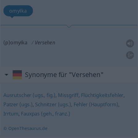
omyłka
(p)omyłka
Versehen
Synonyme für "Versehen"
Ausrutscher (ugs., fig.)
,
Missgriff
,
Flüchtigkeitsfehler
,
Patzer (ugs.)
,
Schnitzer (ugs.)
,
Fehler (Hauptform)
,
Irrtum
,
Fauxpas (geh., franz.)
© OpenThesaurus.de