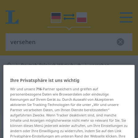
Deutsch-Polnisch Wörterbuch
versehen
Deutsch-Polnisch Übersetzung für
Ihre Privatsphäre ist uns wichtig
"versehen"
Wir und unsere
716
-Partner speichern und greifen auf
personenbezogene Daten wie Browserdaten oder eindeutige
Kennungen auf Ihrem Gerät zu. Durch Auswahl von Akzeptieren
"versehen" Polnisch Übersetzung
aktivieren Sie Tracking-Technologien für die unter „Wir und unsere
Partner verarbeiten Daten, um Ihnen Dienste bereitzustellen“
aufgeführten Zwecke. Wenn Tracker deaktiviert sind, sind manche
„versehen“
: transitives Verb
Inhalte und Anzeigen möglicherweise nicht mehr so relevant für Sie. Sie
können dieses Menü jederzeit wieder aufrufen, um Ihre Einstellungen zu
ändern oder Ihre Einwilligung zu widerrufen, indem Sie auf den Link
Privatsphäre-Einstellungen am unteren Rand der Webseite klicken. Ihre
versehen
v/t
<
irr
;
versehen
>