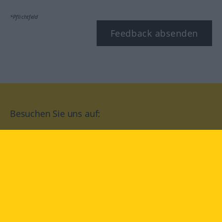
*Pflichtfeld
Feedback absenden
Besuchen Sie uns auf:
facebook
YouTube
Instagram
Langenscheidt