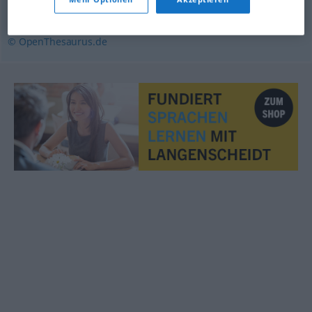
verwünschen
,
bezaubern
,
verwandeln (in)
,
verzaubern
© OpenThesaurus.de