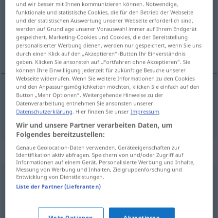
und wir besser mit Ihnen kommunizieren können. Notwendige,
funktionale und statistische Cookies, die für den Betrieb der Webseite
Übersicht aller Übersetzungen
und der statistischen Auswertung unserer Webseite erforderlich sind,
werden auf Grundlage unserer Vorauswahl immer auf Ihrem Endgerät
(Für mehr Details die Übersetzung anklicken/antippen)
gespeichert. Marketing-Cookies und Cookies, die der Bereitstellung
personalisierter Werbung dienen, werden nur gespeichert, wenn Sie uns
urzekać, zaczarować
durch einen Klick auf den „Akzeptieren“-Button Ihr Einverständnis
geben. Klicken Sie ansonsten auf „Fortfahren ohne Akzeptieren“. Sie
können Ihre Einwilligung jederzeit für zukünftige Besuche unserer
Webseite widerrufen. Wenn Sie weitere Informationen zu den Cookies
und den Anpassungsmöglichkeiten möchten, klicken Sie einfach auf den
Button „Mehr Optionen“. Weitergehende Hinweise zu der
urzekać
<urzec>
, zaczarow(yw)ać
verhexen
Datenverarbeitung entnehmen Sie ansonsten unserer
Datenschutzerklärung
. Hier finden Sie unser
Impressum
.
Wir und unsere Partner verarbeiten Daten, um
Folgendes bereitzustellen:
Genaue Geolocation-Daten verwenden. Geräteeigenschaften zur
Synonyme für "verhexen"
Identifikation aktiv abfragen. Speichern von und/oder Zugriff auf
Informationen auf einem Gerät. Personalisierte Werbung und Inhalte,
Messung von Werbung und Inhalten, Zielgruppenforschung und
Entwicklung von Dienstleistungen.
bezaubern
,
entflammen (geh.)
,
betören (geh.)
,
Liste der Partner (Lieferanten)
verzaubern
Mehr Optionen
Akzeptieren