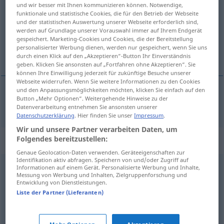
und wir besser mit Ihnen kommunizieren können. Notwendige,
funktionale und statistische Cookies, die für den Betrieb der Webseite
Übersicht aller Übersetzungen
und der statistischen Auswertung unserer Webseite erforderlich sind,
(Für mehr Details die Übersetzung anklicken/antippen)
werden auf Grundlage unserer Vorauswahl immer auf Ihrem Endgerät
gespeichert. Marketing-Cookies und Cookies, die der Bereitstellung
personalisierter Werbung dienen, werden nur gespeichert, wenn Sie uns
zmieniać
durch einen Klick auf den „Akzeptieren“-Button Ihr Einverständnis
geben. Klicken Sie ansonsten auf „Fortfahren ohne Akzeptieren“. Sie
können Ihre Einwilligung jederzeit für zukünftige Besuche unserer
Webseite widerrufen. Wenn Sie weitere Informationen zu den Cookies
und den Anpassungsmöglichkeiten möchten, klicken Sie einfach auf den
Button „Mehr Optionen“. Weitergehende Hinweise zu der
zmieniać
(
się
)
variieren
V/I
Datenverarbeitung entnehmen Sie ansonsten unserer
Datenschutzerklärung
. Hier finden Sie unser
Impressum
.
Wir und unsere Partner verarbeiten Daten, um
Folgendes bereitzustellen:
Synonyme für "variieren"
Genaue Geolocation-Daten verwenden. Geräteeigenschaften zur
Identifikation aktiv abfragen. Speichern von und/oder Zugriff auf
Informationen auf einem Gerät. Personalisierte Werbung und Inhalte,
(sich) (voneinander) unterscheiden
Messung von Werbung und Inhalten, Zielgruppenforschung und
Entwicklung von Dienstleistungen.
Liste der Partner (Lieferanten)
schwanken