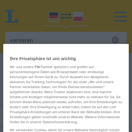
Ihre Privatsphäre ist uns wichtig
Deutsch-Polnisch Wörterbuch
variieren
Wir und unsere
716
-Partner speichern und greifen auf
Deutsch-Polnisch Übersetzung für
personenbezogene Daten wie Browserdaten oder eindeutige
Kennungen auf Ihrem Gerät zu. Durch Auswahl von Akzeptieren
"variieren"
aktivieren Sie Tracking-Technologien für die unter „Wir und unsere
Partner verarbeiten Daten, um Ihnen Dienste bereitzustellen“
aufgeführten Zwecke. Wenn Tracker deaktiviert sind, sind manche
Inhalte und Anzeigen möglicherweise nicht mehr so relevant für Sie. Sie
"variieren" Polnisch Übersetzung
können dieses Menü jederzeit wieder aufrufen, um Ihre Einstellungen zu
ändern oder Ihre Einwilligung zu widerrufen, indem Sie auf den Link
Privatsphäre-Einstellungen am unteren Rand der Webseite klicken. Ihre
„variieren“
: transitives Verb
Einstellungen gelten innerhalb unseres Website. Weitere Informationen
finden Sie in unserer Datenschutzerklärung.
Wir verwenden Cookies, damit Sie unsere Webseite bestmöglich nutzen
variieren
v/t
<
variieren
>