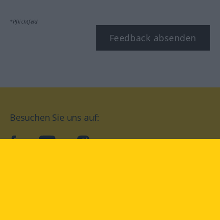
*Pflichtfeld
Feedback absenden
Besuchen Sie uns auf:
facebook
YouTube
Instagram
Langenscheidt