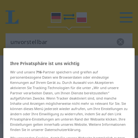
Ihre Privatsphäre ist uns wichtig
Deutsch-Polnisch Wörterbuch
unvorstellbar
Wir und unsere
716
-Partner speichern und greifen auf
Deutsch-Polnisch Übersetzung für
personenbezogene Daten wie Browserdaten oder eindeutige
Kennungen auf Ihrem Gerät zu. Durch Auswahl von Akzeptieren
"unvorstellbar"
aktivieren Sie Tracking-Technologien für die unter „Wir und unsere
Partner verarbeiten Daten, um Ihnen Dienste bereitzustellen“
aufgeführten Zwecke. Wenn Tracker deaktiviert sind, sind manche
"unvorstellbar" Polnisch
Inhalte und Anzeigen möglicherweise nicht mehr so relevant für Sie. Sie
können dieses Menü jederzeit wieder aufrufen, um Ihre Einstellungen zu
Übersetzung
ändern oder Ihre Einwilligung zu widerrufen, indem Sie auf den Link
Privatsphäre-Einstellungen am unteren Rand der Webseite klicken. Ihre
Einstellungen gelten innerhalb unseres Website. Weitere Informationen
„unvorstellbar“
finden Sie in unserer Datenschutzerklärung.
Wir verwenden Cookies, damit Sie unsere Webseite bestmöglich nutzen