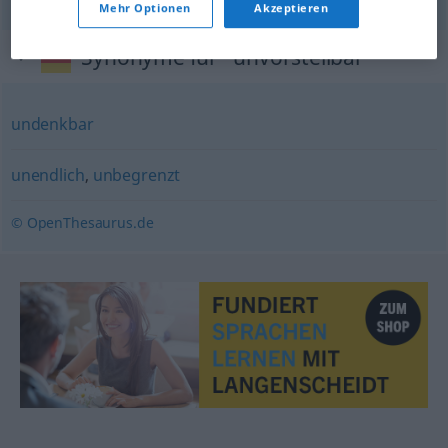
Mehr Optionen
Akzeptieren
Synonyme für "unvorstellbar"
undenkbar
unendlich
,
unbegrenzt
© OpenThesaurus.de