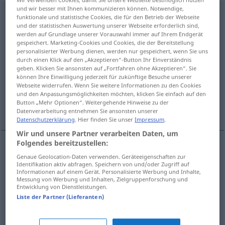
und wir besser mit Ihnen kommunizieren können. Notwendige,
unvorstellbar
funktionale und statistische Cookies, die für den Betrieb der Webseite
und der statistischen Auswertung unserer Webseite erforderlich sind,
Übersicht aller Übersetzungen
werden auf Grundlage unserer Vorauswahl immer auf Ihrem Endgerät
gespeichert. Marketing-Cookies und Cookies, die der Bereitstellung
(Für mehr Details die Übersetzung anklicken/antippen)
personalisierter Werbung dienen, werden nur gespeichert, wenn Sie uns
durch einen Klick auf den „Akzeptieren“-Button Ihr Einverständnis
niewyobrażalny, niedający się wyobrazić,
geben. Klicken Sie ansonsten auf „Fortfahren ohne Akzeptieren“. Sie
können Ihre Einwilligung jederzeit für zukünftige Besuche unserer
niesamowicie
Webseite widerrufen. Wenn Sie weitere Informationen zu den Cookies
und den Anpassungsmöglichkeiten möchten, klicken Sie einfach auf den
Button „Mehr Optionen“. Weitergehende Hinweise zu der
koszmarnie
Datenverarbeitung entnehmen Sie ansonsten unserer
Datenschutzerklärung
. Hier finden Sie unser
Impressum
.
Wir und unsere Partner verarbeiten Daten, um
Folgendes bereitzustellen:
Genaue Geolocation-Daten verwenden. Geräteeigenschaften zur
niewyobrażalny, niedający
się
wyobrazić
Identifikation aktiv abfragen. Speichern von und/oder Zugriff auf
Informationen auf einem Gerät. Personalisierte Werbung und Inhalte,
unvorstellbar
Messung von Werbung und Inhalten, Zielgruppenforschung und
Entwicklung von Dienstleistungen.
Liste der Partner (Lieferanten)
niesamowicie, koszmarnie
unvorstellbar
PRÄD
sehr