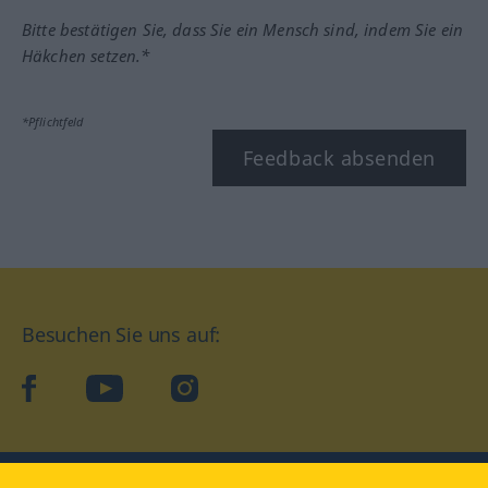
Bitte bestätigen Sie, dass Sie ein Mensch sind, indem Sie ein
Häkchen setzen.*
*Pflichtfeld
Feedback absenden
Besuchen Sie uns auf:
facebook
YouTube
Instagram