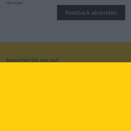
*Pflichtfeld
Feedback absenden
Besuchen Sie uns auf:
facebook
YouTube
Instagram
Langenscheidt
NUTZUNGSBEDINGUNGEN