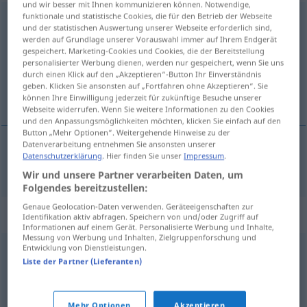
und wir besser mit Ihnen kommunizieren können. Notwendige,
funktionale und statistische Cookies, die für den Betrieb der Webseite
unbestreitbar
und der statistischen Auswertung unserer Webseite erforderlich sind,
werden auf Grundlage unserer Vorauswahl immer auf Ihrem Endgerät
Übersicht aller Übersetzungen
gespeichert. Marketing-Cookies und Cookies, die der Bereitstellung
personalisierter Werbung dienen, werden nur gespeichert, wenn Sie uns
(Für mehr Details die Übersetzung anklicken/antippen)
durch einen Klick auf den „Akzeptieren“-Button Ihr Einverständnis
geben. Klicken Sie ansonsten auf „Fortfahren ohne Akzeptieren“. Sie
niezaprzeczalny
können Ihre Einwilligung jederzeit für zukünftige Besuche unserer
Webseite widerrufen. Wenn Sie weitere Informationen zu den Cookies
und den Anpassungsmöglichkeiten möchten, klicken Sie einfach auf den
Button „Mehr Optionen“. Weitergehende Hinweise zu der
Datenverarbeitung entnehmen Sie ansonsten unserer
Datenschutzerklärung
. Hier finden Sie unser
Impressum
.
niezaprzeczalny
unbestreitbar
Wir und unsere Partner verarbeiten Daten, um
Folgendes bereitzustellen:
Genaue Geolocation-Daten verwenden. Geräteeigenschaften zur
Synonyme für "unbestreitbar"
Identifikation aktiv abfragen. Speichern von und/oder Zugriff auf
Informationen auf einem Gerät. Personalisierte Werbung und Inhalte,
Messung von Werbung und Inhalten, Zielgruppenforschung und
Entwicklung von Dienstleistungen.
unanfechtbar
,
unangreifbar
,
unzweifelhaft
,
zweifelsfrei
,
Liste der Partner (Lieferanten)
unwiderlegbar
,
zwingend
Mehr Optionen
Akzeptieren