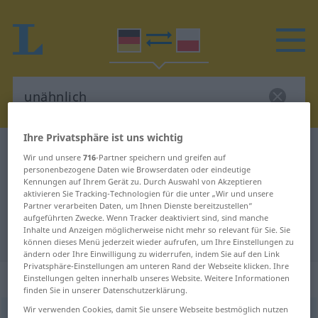
Ihre Privatsphäre ist uns wichtig
Deutsch-Polnisch Wörterbuch
unähnlich
Wir und unsere
716
-Partner speichern und greifen auf
Deutsch-Polnisch Übersetzung für
personenbezogene Daten wie Browserdaten oder eindeutige
Kennungen auf Ihrem Gerät zu. Durch Auswahl von Akzeptieren
"unähnlich"
aktivieren Sie Tracking-Technologien für die unter „Wir und unsere
Partner verarbeiten Daten, um Ihnen Dienste bereitzustellen“
aufgeführten Zwecke. Wenn Tracker deaktiviert sind, sind manche
Inhalte und Anzeigen möglicherweise nicht mehr so relevant für Sie. Sie
"unähnlich" Polnisch Übersetzung
können dieses Menü jederzeit wieder aufrufen, um Ihre Einstellungen zu
ändern oder Ihre Einwilligung zu widerrufen, indem Sie auf den Link
Privatsphäre-Einstellungen am unteren Rand der Webseite klicken. Ihre
„unähnlich“
Einstellungen gelten innerhalb unseres Website. Weitere Informationen
finden Sie in unserer Datenschutzerklärung.
Wir verwenden Cookies, damit Sie unsere Webseite bestmöglich nutzen
unähnlich