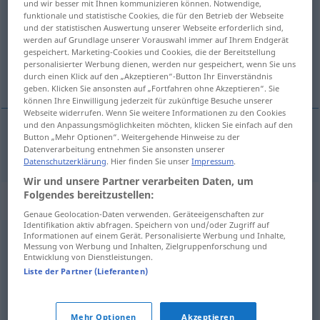
und wir besser mit Ihnen kommunizieren können. Notwendige,
funktionale und statistische Cookies, die für den Betrieb der Webseite
Übersicht aller Übersetzungen
und der statistischen Auswertung unserer Webseite erforderlich sind,
werden auf Grundlage unserer Vorauswahl immer auf Ihrem Endgerät
(Für mehr Details die Übersetzung anklicken/antippen)
gespeichert. Marketing-Cookies und Cookies, die der Bereitstellung
personalisierter Werbung dienen, werden nur gespeichert, wenn Sie uns
niepodobny
durch einen Klick auf den „Akzeptieren“-Button Ihr Einverständnis
geben. Klicken Sie ansonsten auf „Fortfahren ohne Akzeptieren“. Sie
können Ihre Einwilligung jederzeit für zukünftige Besuche unserer
Webseite widerrufen. Wenn Sie weitere Informationen zu den Cookies
und den Anpassungsmöglichkeiten möchten, klicken Sie einfach auf den
Button „Mehr Optionen“. Weitergehende Hinweise zu der
niepodobny
unähnlich
Datenverarbeitung entnehmen Sie ansonsten unserer
Datenschutzerklärung
. Hier finden Sie unser
Impressum
.
Wir und unsere Partner verarbeiten Daten, um
Folgendes bereitzustellen:
Synonyme für "unähnlich"
Genaue Geolocation-Daten verwenden. Geräteeigenschaften zur
Identifikation aktiv abfragen. Speichern von und/oder Zugriff auf
Informationen auf einem Gerät. Personalisierte Werbung und Inhalte,
Messung von Werbung und Inhalten, Zielgruppenforschung und
verschieden
,
unterschiedlich
,
andersartig
,
anders
,
Entwicklung von Dienstleistungen.
verschiedenartig
,
ungleich
Liste der Partner (Lieferanten)
© OpenThesaurus.de
Mehr Optionen
Akzeptieren