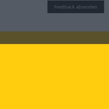
Feedback absenden
Besuchen Sie uns auf:
facebook
YouTube
Instagram
Langenscheidt
NUTZUNGSBEDINGUNGEN