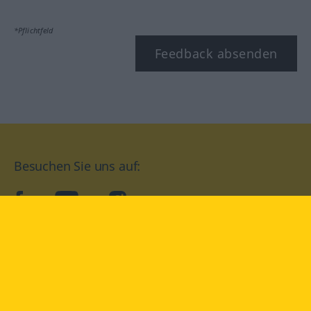
*Pflichtfeld
Feedback absenden
Besuchen Sie uns auf:
facebook
YouTube
Instagram
Langenscheidt