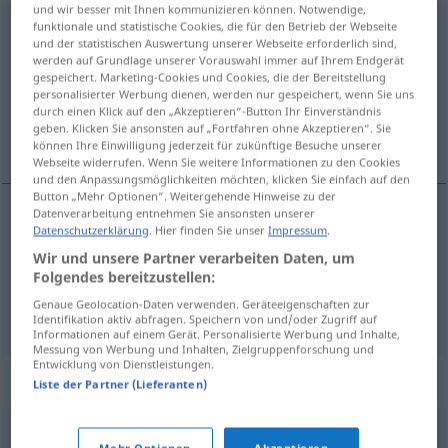
und wir besser mit Ihnen kommunizieren können. Notwendige,
funktionale und statistische Cookies, die für den Betrieb der Webseite
umorientieren
v/r
<
umorientieren
>
und der statistischen Auswertung unserer Webseite erforderlich sind,
werden auf Grundlage unserer Vorauswahl immer auf Ihrem Endgerät
Übersicht aller Übersetzungen
gespeichert. Marketing-Cookies und Cookies, die der Bereitstellung
(Für mehr Details die Übersetzung anklicken/antippen)
personalisierter Werbung dienen, werden nur gespeichert, wenn Sie uns
durch einen Klick auf den „Akzeptieren“-Button Ihr Einverständnis
geben. Klicken Sie ansonsten auf „Fortfahren ohne Akzeptieren“. Sie
przeorientować się
können Ihre Einwilligung jederzeit für zukünftige Besuche unserer
Webseite widerrufen. Wenn Sie weitere Informationen zu den Cookies
und den Anpassungsmöglichkeiten möchten, klicken Sie einfach auf den
Button „Mehr Optionen“. Weitergehende Hinweise zu der
Datenverarbeitung entnehmen Sie ansonsten unserer
Beispiele
Datenschutzerklärung
. Hier finden Sie unser
Impressum
.
sich umorientieren
Wir und unsere Partner verarbeiten Daten, um
Folgendes bereitzustellen:
pf
przeorientować
się
Genaue Geolocation-Daten verwenden. Geräteeigenschaften zur
Identifikation aktiv abfragen. Speichern von und/oder Zugriff auf
Informationen auf einem Gerät. Personalisierte Werbung und Inhalte,
Messung von Werbung und Inhalten, Zielgruppenforschung und
Entwicklung von Dienstleistungen.
Synonyme für "umorientieren"
Liste der Partner (Lieferanten)