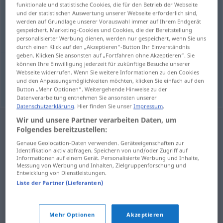
funktionale und statistische Cookies, die für den Betrieb der Webseite
und der statistischen Auswertung unserer Webseite erforderlich sind,
Übersicht aller Übersetzungen
werden auf Grundlage unserer Vorauswahl immer auf Ihrem Endgerät
(Für mehr Details die Übersetzung anklicken/antippen)
gespeichert. Marketing-Cookies und Cookies, die der Bereitstellung
personalisierter Werbung dienen, werden nur gespeichert, wenn Sie uns
durch einen Klick auf den „Akzeptieren“-Button Ihr Einverständnis
geben. Klicken Sie ansonsten auf „Fortfahren ohne Akzeptieren“. Sie
können Ihre Einwilligung jederzeit für zukünftige Besuche unserer
Webseite widerrufen. Wenn Sie weitere Informationen zu den Cookies
überwerfen
überworfen → siehe „
“
und den Anpassungsmöglichkeiten möchten, klicken Sie einfach auf den
Button „Mehr Optionen“. Weitergehende Hinweise zu der
Datenverarbeitung entnehmen Sie ansonsten unserer
Datenschutzerklärung
. Hier finden Sie unser
Impressum
.
Wir und unsere Partner verarbeiten Daten, um
Folgendes bereitzustellen:
Genaue Geolocation-Daten verwenden. Geräteeigenschaften zur
Identifikation aktiv abfragen. Speichern von und/oder Zugriff auf
Informationen auf einem Gerät. Personalisierte Werbung und Inhalte,
Messung von Werbung und Inhalten, Zielgruppenforschung und
Entwicklung von Dienstleistungen.
Liste der Partner (Lieferanten)
Mehr Optionen
Akzeptieren