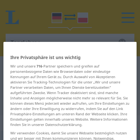
Ihre Privatsphäre ist uns wichtig
Deutsch-Polnisch Wörterbuch
Tanzlehrer
Wir und unsere
716
-Partner speichern und greifen auf
personenbezogene Daten wie Browserdaten oder eindeutige
Deutsch-Polnisch Übersetzung für
Kennungen auf Ihrem Gerät zu. Durch Auswahl von Akzeptieren
aktivieren Sie Tracking-Technologien für die unter „Wir und unsere
"Tanzlehrer"
Partner verarbeiten Daten, um Ihnen Dienste bereitzustellen“
aufgeführten Zwecke. Wenn Tracker deaktiviert sind, sind manche
Inhalte und Anzeigen möglicherweise nicht mehr so relevant für Sie. Sie
"Tanzlehrer" Polnisch Übersetzung
können dieses Menü jederzeit wieder aufrufen, um Ihre Einstellungen zu
ändern oder Ihre Einwilligung zu widerrufen, indem Sie auf den Link
Privatsphäre-Einstellungen am unteren Rand der Webseite klicken. Ihre
Einstellungen gelten innerhalb unseres Website. Weitere Informationen
„Tanzlehrer“
: Maskulinum
finden Sie in unserer Datenschutzerklärung.
Wir verwenden Cookies, damit Sie unsere Webseite bestmöglich nutzen
und wir besser mit Ihnen kommunizieren können. Notwendige,
Tanzlehrer
m
,
Tanzlehrerin
f