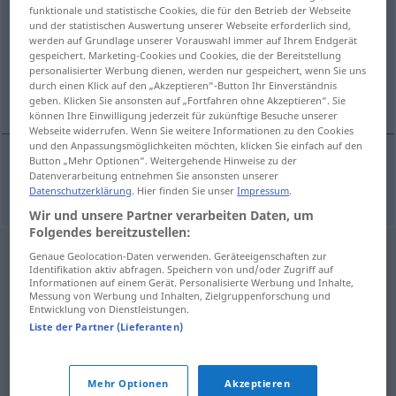
funktionale und statistische Cookies, die für den Betrieb der Webseite
und der statistischen Auswertung unserer Webseite erforderlich sind,
Übersicht aller Übersetzungen
werden auf Grundlage unserer Vorauswahl immer auf Ihrem Endgerät
(Für mehr Details die Übersetzung anklicken/antippen)
gespeichert. Marketing-Cookies und Cookies, die der Bereitstellung
personalisierter Werbung dienen, werden nur gespeichert, wenn Sie uns
durch einen Klick auf den „Akzeptieren“-Button Ihr Einverständnis
nauczyciel tańca
geben. Klicken Sie ansonsten auf „Fortfahren ohne Akzeptieren“. Sie
können Ihre Einwilligung jederzeit für zukünftige Besuche unserer
Webseite widerrufen. Wenn Sie weitere Informationen zu den Cookies
und den Anpassungsmöglichkeiten möchten, klicken Sie einfach auf den
Button „Mehr Optionen“. Weitergehende Hinweise zu der
Datenverarbeitung entnehmen Sie ansonsten unserer
nauczyciel(ka) tańca
Tanzlehrer
Datenschutzerklärung
. Hier finden Sie unser
Impressum
.
Wir und unsere Partner verarbeiten Daten, um
Folgendes bereitzustellen:
Genaue Geolocation-Daten verwenden. Geräteeigenschaften zur
Identifikation aktiv abfragen. Speichern von und/oder Zugriff auf
Informationen auf einem Gerät. Personalisierte Werbung und Inhalte,
Messung von Werbung und Inhalten, Zielgruppenforschung und
Entwicklung von Dienstleistungen.
Liste der Partner (Lieferanten)
Mehr Optionen
Akzeptieren