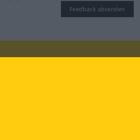
Feedback absenden
Besuchen Sie uns auf:
facebook
YouTube
Instagram
Langenscheidt
NUTZUNGSBEDINGUNGEN