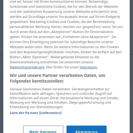
und wir besser mit Ihnen kommunizieren können. Notwendige,
funktionale und statistische Cookies, die für den Betrieb der Webseite
Strafmandat
n
und der statistischen Auswertung unserer Webseite erforderlich sind,
werden auf Grundlage unserer Vorauswahl immer auf Ihrem Endgerät
Übersicht aller Übersetzungen
gespeichert. Marketing-Cookies und Cookies, die der Bereitstellung
personalisierter Werbung dienen, werden nur gespeichert, wenn Sie uns
(Für mehr Details die Übersetzung anklicken/antippen)
durch einen Klick auf den „Akzeptieren“-Button Ihr Einverständnis
geben. Klicken Sie ansonsten auf „Fortfahren ohne Akzeptieren“. Sie
mandat karny
können Ihre Einwilligung jederzeit für zukünftige Besuche unserer
Webseite widerrufen. Wenn Sie weitere Informationen zu den Cookies
und den Anpassungsmöglichkeiten möchten, klicken Sie einfach auf den
Button „Mehr Optionen“. Weitergehende Hinweise zu der
Datenverarbeitung entnehmen Sie ansonsten unserer
Datenschutzerklärung
. Hier finden Sie unser
Impressum
.
mandat
karny
Strafmandat
Wir und unsere Partner verarbeiten Daten, um
Folgendes bereitzustellen:
Genaue Geolocation-Daten verwenden. Geräteeigenschaften zur
Synonyme für "Strafmandat"
Identifikation aktiv abfragen. Speichern von und/oder Zugriff auf
Informationen auf einem Gerät. Personalisierte Werbung und Inhalte,
Messung von Werbung und Inhalten, Zielgruppenforschung und
Entwicklung von Dienstleistungen.
Strafzettel
,
Knolle (ugs.)
,
Knöllchen (ugs.)
Liste der Partner (Lieferanten)
© OpenThesaurus.de
Mehr Optionen
Akzeptieren