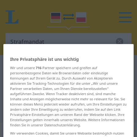
Ihre Privatsphäre ist uns wichtig
Deutsch-Polnisch Wörterbuch
Strafmandat
Wir und unsere
716
-Partner speichern und greifen auf
Deutsch-Polnisch Übersetzung für
personenbezogene Daten wie Browserdaten oder eindeutige
Kennungen auf Ihrem Gerät zu. Durch Auswahl von Akzeptieren
"Strafmandat"
aktivieren Sie Tracking-Technologien für die unter „Wir und unsere
Partner verarbeiten Daten, um Ihnen Dienste bereitzustellen“
aufgeführten Zwecke. Wenn Tracker deaktiviert sind, sind manche
Inhalte und Anzeigen möglicherweise nicht mehr so relevant für Sie. Sie
"Strafmandat" Polnisch
können dieses Menü jederzeit wieder aufrufen, um Ihre Einstellungen zu
ändern oder Ihre Einwilligung zu widerrufen, indem Sie auf den Link
Übersetzung
Privatsphäre-Einstellungen am unteren Rand der Webseite klicken. Ihre
Einstellungen gelten innerhalb unseres Website. Weitere Informationen
finden Sie in unserer Datenschutzerklärung.
„Strafmandat“
: Neutrum, sächlich
Wir verwenden Cookies, damit Sie unsere Webseite bestmöglich nutzen