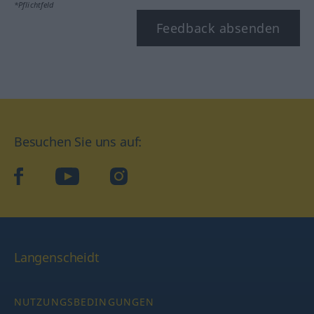
*Pflichtfeld
Feedback absenden
Besuchen Sie uns auf:
facebook
YouTube
Instagram
Langenscheidt
NUTZUNGSBEDINGUNGEN