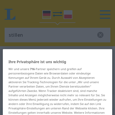
Deutsch-Polnisch Wörterbuch
stillen
Deutsch-Polnisch Übersetzung für
Ihre Privatsphäre ist uns wichtig
Wir und unsere
716
-Partner speichern und greifen auf
"stillen"
personenbezogene Daten wie Browserdaten oder eindeutige
Kennungen auf Ihrem Gerät zu. Durch Auswahl von Akzeptieren
aktivieren Sie Tracking-Technologien für die unter „Wir und unsere
"stillen" Polnisch Übersetzung
Partner verarbeiten Daten, um Ihnen Dienste bereitzustellen“
aufgeführten Zwecke. Wenn Tracker deaktiviert sind, sind manche
Inhalte und Anzeigen möglicherweise nicht mehr so relevant für Sie. Sie
„stillen“
können dieses Menü jederzeit wieder aufrufen, um Ihre Einstellungen zu
ändern oder Ihre Einwilligung zu widerrufen, indem Sie auf den Link
Privatsphäre-Einstellungen am unteren Rand der Webseite klicken. Ihre
Einstellungen gelten innerhalb unseres Website. Weitere Informationen
stillen