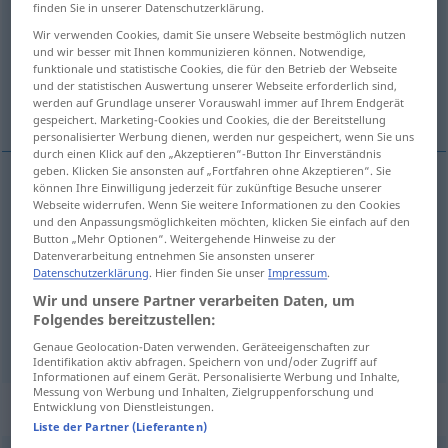
finden Sie in unserer Datenschutzerklärung.
Übersicht aller Übersetzungen
Wir verwenden Cookies, damit Sie unsere Webseite bestmöglich nutzen
und wir besser mit Ihnen kommunizieren können. Notwendige,
(Für mehr Details die Übersetzung anklicken/antippen)
funktionale und statistische Cookies, die für den Betrieb der Webseite
und der statistischen Auswertung unserer Webseite erforderlich sind,
karmić piersią, zaspokajać, tamować
werden auf Grundlage unserer Vorauswahl immer auf Ihrem Endgerät
gespeichert. Marketing-Cookies und Cookies, die der Bereitstellung
personalisierter Werbung dienen, werden nur gespeichert, wenn Sie uns
durch einen Klick auf den „Akzeptieren“-Button Ihr Einverständnis
geben. Klicken Sie ansonsten auf „Fortfahren ohne Akzeptieren“. Sie
können Ihre Einwilligung jederzeit für zukünftige Besuche unserer
Webseite widerrufen. Wenn Sie weitere Informationen zu den Cookies
<na>
karmić
piersią
stillen
Baby
und den Anpassungsmöglichkeiten möchten, klicken Sie einfach auf den
Button „Mehr Optionen“. Weitergehende Hinweise zu der
zaspokajać
<-koić>
stillen
Hunger, Durst,
Datenverarbeitung entnehmen Sie ansonsten unserer
Datenschutzerklärung
. Hier finden Sie unser
Impressum
.
Neugier usw
Wir und unsere Partner verarbeiten Daten, um
Folgendes bereitzustellen:
<za>
tamować
stillen
Blutung
Genaue Geolocation-Daten verwenden. Geräteeigenschaften zur
Identifikation aktiv abfragen. Speichern von und/oder Zugriff auf
Informationen auf einem Gerät. Personalisierte Werbung und Inhalte,
Messung von Werbung und Inhalten, Zielgruppenforschung und
Beispielsätze für "stillen"
Entwicklung von Dienstleistungen.
Liste der Partner (Lieferanten)