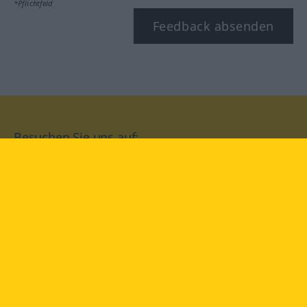
*Pflichtfeld
Feedback absenden
Besuchen Sie uns auf:
facebook
YouTube
Instagram
Langenscheidt
NUTZUNGSBEDINGUNGEN