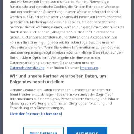
und wir besser mit Ihnen kommunizieren können. Notwendige,
funktionale und statistische Cookies, die für den Betrieb der Webseite
Übersicht aller Übersetzungen
und der statistischen Auswertung unserer Webseite erforderlich sind,
werden auf Grundlage unserer Vorauswahl immer auf Ihrem Endgerät
(Für mehr Details die Übersetzung anklicken/antippen)
gespeichert. Marketing-Cookies und Cookies, die der Bereitstellung
personalisierter Werbung dienen, werden nur gespeichert, wenn Sie uns
nizina, depresja
durch einen Klick auf den „Akzeptieren“-Button Ihr Einverständnis
geben. Klicken Sie ansonsten auf „Fortfahren ohne Akzeptieren“. Sie
können Ihre Einwilligung jederzeit für zukünftige Besuche unserer
Webseite widerrufen. Wenn Sie weitere Informationen zu den Cookies
und den Anpassungsmöglichkeiten möchten, klicken Sie einfach auf den
Button „Mehr Optionen“. Weitergehende Hinweise zu der
nizina
,
depresja
Senke
GEOG
Datenverarbeitung entnehmen Sie ansonsten unserer
Datenschutzerklärung
. Hier finden Sie unser
Impressum
.
Wir und unsere Partner verarbeiten Daten, um
Folgendes bereitzustellen:
Synonyme für "Senke"
Genaue Geolocation-Daten verwenden. Geräteeigenschaften zur
Identifikation aktiv abfragen. Speichern von und/oder Zugriff auf
Informationen auf einem Gerät. Personalisierte Werbung und Inhalte,
Messung von Werbung und Inhalten, Zielgruppenforschung und
Depression (fachspr.)
Entwicklung von Dienstleistungen.
Liste der Partner (Lieferanten)
Grube
,
Senkung
,
Loch
,
Vertiefung
,
Nische
,
Mulde
Mehr Optionen
Akzeptieren
© OpenThesaurus.de