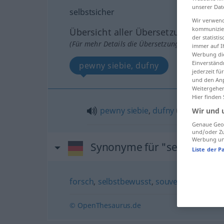
unserer Dat
selbstsicher
Wir verwend
kommunizier
Übersicht aller Übersetzungen
der statist
(Für mehr Details die Übersetzung anklicken/an
immer auf I
Werbung die
Einverständ
pewny siebie, dufny
jederzeit f
und den Anp
Weitergehen
Hier finden
pewny
siebie
,
dufny
(w sobie)
Wir und 
Genaue Geol
und/oder Zu
Werbung und
Synonyme für "selbstsiche
Liste der P
forsch
,
selbstbewusst
,
souverän
© OpenThesaurus.de