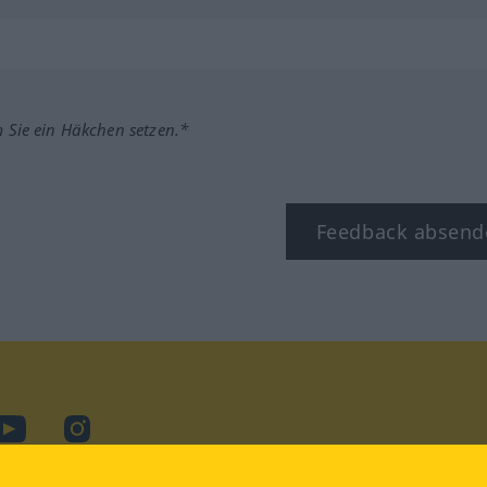
m Sie ein Häkchen setzen.*
Feedback absend
ook
YouTube
Instagram