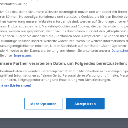
enschutzerklärung.
en Cookies, damit Sie unsere Webseite bestmöglich nutzen und wir besser mit Ihnen
en können. Notwendige, funktionale und statistische Cookies, die für den Betrieb d
ischen Auswertung unserer Webseite erforderlich sind, werden auf Grundlage unserer
tippen)
hrem Endgerät gespeichert. Marketing-Cookies und Cookies, die der Bereitstellung per
nen, werden nur gespeichert, wenn Sie uns durch einen Klick auf den „Akzeptieren“-
nis geben. Klicken Sie ansonsten auf „Fortfahren ohne Akzeptieren“. Sie können Ihre 
ür zukünftige Besuche unserer Webseite widerrufen. Wenn Sie weitere Informationen 
assungsmöglichkeiten möchten, klicken Sie einfach auf den Button „Mehr Optionen“
de Hinweise zu der Datenverarbeitung entnehmen Sie ansonsten unserer
Datenschut
 Sie unser
Impressum
.
selbstsicher
unsere Partner verarbeiten Daten, um Folgendes bereitzustellen:
ocation-Daten verwenden. Geräteeigenschaften zur Identifikation aktiv abfragen. Sp
griff auf Informationen auf einem Gerät. Personalisierte Werbung und Inhalte, Mes
 Inhalten, Zielgruppenforschung und Entwicklung von Dienstleistungen.
r"
artner (Lieferanten)
Mehr Optionen
Akzeptieren