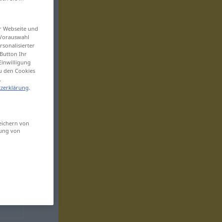
er Webseite und
 Vorauswahl
sonalisierter
Button Ihr
Einwilligung
zu den Cookies
.
zerklärung
.
eichern von
sung von