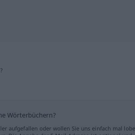
h?
ine Wörterbüchern?
hler aufgefallen oder wollen Sie uns einfach mal lob