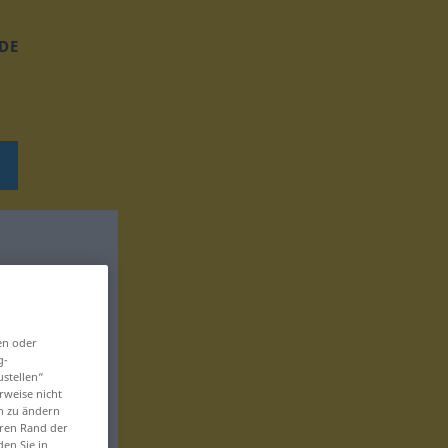
DE
en oder
g-
ustellen“
rweise nicht
en zu ändern
eren Rand der
den Sie in