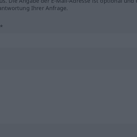
us. Die Angabe der E-Mail-Adresse ist optional und 
ntwortung Ihrer Anfrage.
?*