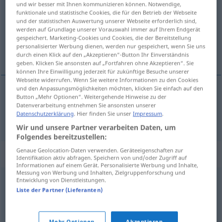
und wir besser mit Ihnen kommunizieren können. Notwendige,
funktionale und statistische Cookies, die für den Betrieb der Webseite
Übersicht aller Übersetzungen
und der statistischen Auswertung unserer Webseite erforderlich sind,
werden auf Grundlage unserer Vorauswahl immer auf Ihrem Endgerät
(Für mehr Details die Übersetzung anklicken/antippen)
gespeichert. Marketing-Cookies und Cookies, die der Bereitstellung
personalisierter Werbung dienen, werden nur gespeichert, wenn Sie uns
całkowity, absolutny
durch einen Klick auf den „Akzeptieren“-Button Ihr Einverständnis
geben. Klicken Sie ansonsten auf „Fortfahren ohne Akzeptieren“. Sie
können Ihre Einwilligung jederzeit für zukünftige Besuche unserer
Webseite widerrufen. Wenn Sie weitere Informationen zu den Cookies
und den Anpassungsmöglichkeiten möchten, klicken Sie einfach auf den
Button „Mehr Optionen“. Weitergehende Hinweise zu der
całkowity
,
absolutny
rückhaltlos
Datenverarbeitung entnehmen Sie ansonsten unserer
Datenschutzerklärung
. Hier finden Sie unser
Impressum
.
Wir und unsere Partner verarbeiten Daten, um
Folgendes bereitzustellen:
Genaue Geolocation-Daten verwenden. Geräteeigenschaften zur
Synonyme für "rückhaltlos"
Identifikation aktiv abfragen. Speichern von und/oder Zugriff auf
Informationen auf einem Gerät. Personalisierte Werbung und Inhalte,
Messung von Werbung und Inhalten, Zielgruppenforschung und
Entwicklung von Dienstleistungen.
vorbehaltlos
,
bedingungslos
,
uneingeschränkt
,
Liste der Partner (Lieferanten)
rettungslos (verliebt)
Mehr Optionen
Akzeptieren