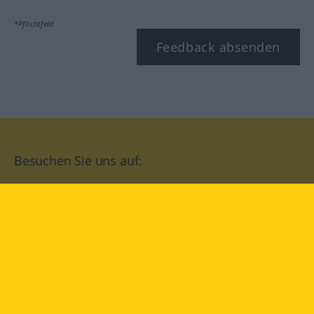
*Pflichtfeld
Feedback absenden
Besuchen Sie uns auf:
facebook
YouTube
Instagram
Langenscheidt