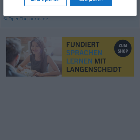
unbeschränkt
© OpenThesaurus.de