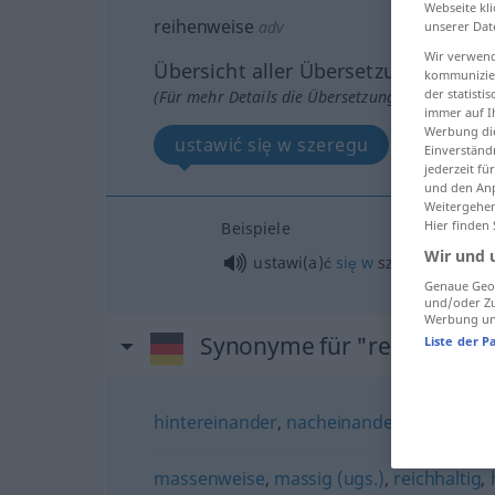
Webseite kli
reihenweise
adv
unserer Dat
Wir verwend
Übersicht aller Übersetzungen
kommunizier
der statist
(Für mehr Details die Übersetzung anklicken/an
immer auf I
Werbung die
ustawić się w szeregu
Einverständ
jederzeit f
und den Anp
Weitergehen
Hier finden
Beispiele
Wir und 
ustawi(a)ć
się
w
szeregu
Genaue Geol
und/oder Zu
Werbung und
Synonyme für "reihenweis
Liste der P
hintereinander
,
nacheinander
massenweise
,
massig (ugs.)
,
reichhaltig
,