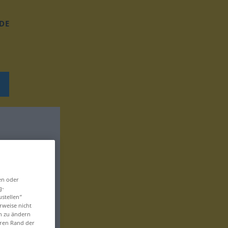
DE
en oder
g-
ustellen“
rweise nicht
en zu ändern
eren Rand der