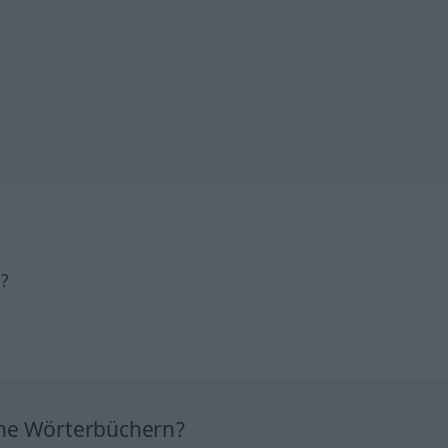
h?
ine Wörterbüchern?