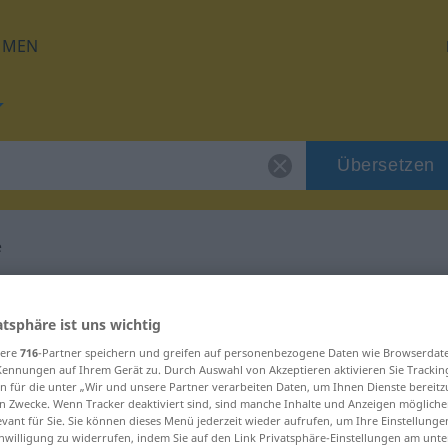
HMEN
Übersetzen
e
 für "reihenweise"
atsphäre ist uns wichtig
tzung
sere
716
-Partner speichern und greifen auf personenbezogene Daten wie Browserdat
Kennungen auf Ihrem Gerät zu. Durch Auswahl von Akzeptieren aktivieren Sie Trackin
n für die unter „Wir und unsere Partner verarbeiten Daten, um Ihnen Dienste bereitz
n Zwecke. Wenn Tracker deaktiviert sind, sind manche Inhalte und Anzeigen mögliche
evant für Sie. Sie können dieses Menü jederzeit wieder aufrufen, um Ihre Einstellung
inwilligung zu widerrufen, indem Sie auf den Link Privatsphäre-Einstellungen am unt