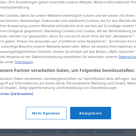
cken. Ihre Einstellungen gelten innerhalb unseres Website. Weitere Informationen fin
enschutzerklärung.
en Cookies, damit Sie unsere Webseite bestmöglich nutzen und wir besser mit Ihnen
en können. Notwendige, funktionale und statistische Cookies, die für den Betrieb d
ischen Auswertung unserer Webseite erforderlich sind, werden auf Grundlage unserer
tippen)
hrem Endgerät gespeichert. Marketing-Cookies und Cookies, die der Bereitstellung per
nen, werden nur gespeichert, wenn Sie uns durch einen Klick auf den „Akzeptieren“-
nis geben. Klicken Sie ansonsten auf „Fortfahren ohne Akzeptieren“. Sie können Ihre 
ür zukünftige Besuche unserer Webseite widerrufen. Wenn Sie weitere Informationen 
assungsmöglichkeiten möchten, klicken Sie einfach auf den Button „Mehr Optionen“
de Hinweise zu der Datenverarbeitung entnehmen Sie ansonsten unserer
Datenschut
 Sie unser
Impressum
.
unsere Partner verarbeiten Daten, um Folgendes bereitzustellen:
reihenweise
antreten
ocation-Daten verwenden. Geräteeigenschaften zur Identifikation aktiv abfragen. Sp
griff auf Informationen auf einem Gerät. Personalisierte Werbung und Inhalte, Mes
 Inhalten, Zielgruppenforschung und Entwicklung von Dienstleistungen.
e"
artner (Lieferanten)
Mehr Optionen
Akzeptieren
haufenweise
,
unbegrenzt
,
reich
,
zahlreich
,
massenhaft
,