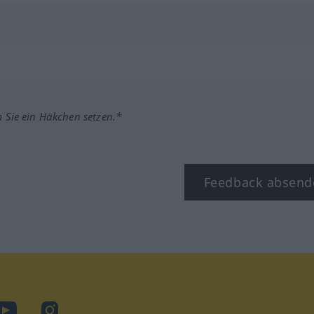
m Sie ein Häkchen setzen.*
Feedback absend
ook
YouTube
Instagram