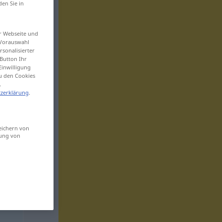
den Sie in
er Webseite und
 Vorauswahl
sonalisierter
Button Ihr
Einwilligung
zu den Cookies
.
zerklärung
.
eichern von
sung von