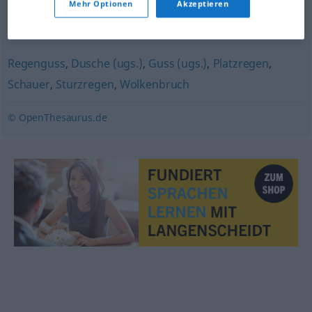
Mehr Optionen
Akzeptieren
Synonyme für "Regenschauer"
Regenguss
,
Dusche (ugs.)
,
Guss (ugs.)
,
Platzregen
,
Schauer
,
Sturzregen
,
Wolkenbruch
© OpenThesaurus.de