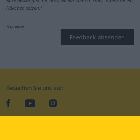
Bitte bestätigen Sie, dass Sie ein Mensch sind, indem Sie ein
Häkchen setzen.*
*Pflichtfeld
Feedback absenden
Besuchen Sie uns auf:
facebook
YouTube
Instagram
Langenscheidt