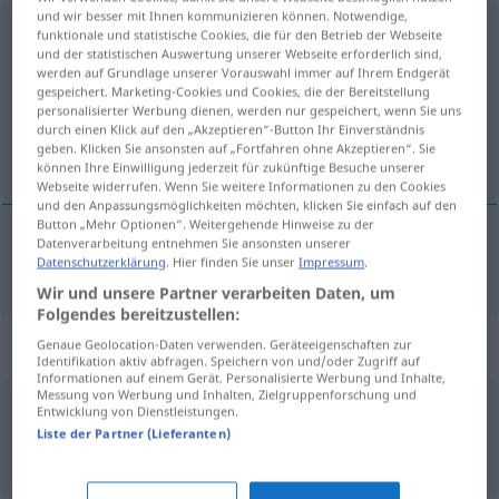
und wir besser mit Ihnen kommunizieren können. Notwendige,
Regenschauer
m
funktionale und statistische Cookies, die für den Betrieb der Webseite
und der statistischen Auswertung unserer Webseite erforderlich sind,
werden auf Grundlage unserer Vorauswahl immer auf Ihrem Endgerät
Übersicht aller Übersetzungen
gespeichert. Marketing-Cookies und Cookies, die der Bereitstellung
(Für mehr Details die Übersetzung anklicken/antippen)
personalisierter Werbung dienen, werden nur gespeichert, wenn Sie uns
durch einen Klick auf den „Akzeptieren“-Button Ihr Einverständnis
geben. Klicken Sie ansonsten auf „Fortfahren ohne Akzeptieren“. Sie
przelotny deszcz
können Ihre Einwilligung jederzeit für zukünftige Besuche unserer
Webseite widerrufen. Wenn Sie weitere Informationen zu den Cookies
und den Anpassungsmöglichkeiten möchten, klicken Sie einfach auf den
Button „Mehr Optionen“. Weitergehende Hinweise zu der
Datenverarbeitung entnehmen Sie ansonsten unserer
Datenschutzerklärung
. Hier finden Sie unser
Impressum
.
przelotny
deszcz
Regenschauer
Wir und unsere Partner verarbeiten Daten, um
Folgendes bereitzustellen:
Beispielsätze für "Regenschauer"
Genaue Geolocation-Daten verwenden. Geräteeigenschaften zur
Identifikation aktiv abfragen. Speichern von und/oder Zugriff auf
Informationen auf einem Gerät. Personalisierte Werbung und Inhalte,
Messung von Werbung und Inhalten, Zielgruppenforschung und
Entwicklung von Dienstleistungen.
einzelne Regenschauer
Liste der Partner (Lieferanten)
przelotne opady
m/pl