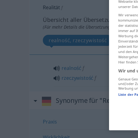
Webseite kli
Realität
unserer Dat
f
Wir verwend
Übersicht aller Übersetzungen
kommunizier
der statist
(Für mehr Details die Übersetzung anklicken/an
immer auf I
Werbung die
realność, rzeczywistość
Einverständ
jederzeit f
und den Anp
Weitergehen
Hier finden
realność
f
Wir und 
rzeczywistość
f
Genaue Geol
und/oder Zu
Werbung und
Liste der P
Synonyme für "Realität"
Praxis
Wirklichkeit