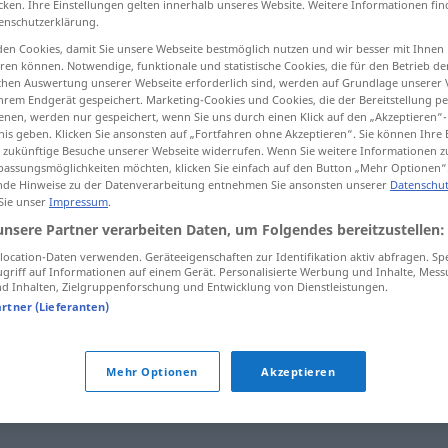
cken. Ihre Einstellungen gelten innerhalb unseres Website. Weitere Informationen fin
enschutzerklärung.
en Cookies, damit Sie unsere Webseite bestmöglich nutzen und wir besser mit Ihnen
en können. Notwendige, funktionale und statistische Cookies, die für den Betrieb d
ischen Auswertung unserer Webseite erforderlich sind, werden auf Grundlage unserer
tippen)
hrem Endgerät gespeichert. Marketing-Cookies und Cookies, die der Bereitstellung per
nen, werden nur gespeichert, wenn Sie uns durch einen Klick auf den „Akzeptieren“-
nis geben. Klicken Sie ansonsten auf „Fortfahren ohne Akzeptieren“. Sie können Ihre 
ür zukünftige Besuche unserer Webseite widerrufen. Wenn Sie weitere Informationen 
assungsmöglichkeiten möchten, klicken Sie einfach auf den Button „Mehr Optionen“
de Hinweise zu der Datenverarbeitung entnehmen Sie ansonsten unserer
Datenschut
 Sie unser
Impressum
.
Realität
unsere Partner verarbeiten Daten, um Folgendes bereitzustellen:
ocation-Daten verwenden. Geräteeigenschaften zur Identifikation aktiv abfragen. Sp
griff auf Informationen auf einem Gerät. Personalisierte Werbung und Inhalte, Mes
 Inhalten, Zielgruppenforschung und Entwicklung von Dienstleistungen.
artner (Lieferanten)
Mehr Optionen
Akzeptieren