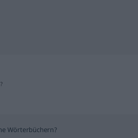
h?
ine Wörterbüchern?