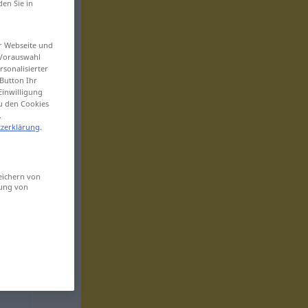
den Sie in
er Webseite und
 Vorauswahl
sonalisierter
Button Ihr
Einwilligung
zu den Cookies
.
zerklärung
.
eichern von
sung von