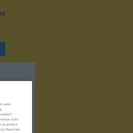
DE
en oder
g-
ustellen“
rweise nicht
en zu ändern
eren Rand der