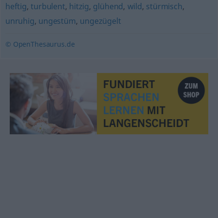
heftig
,
turbulent
,
hitzig
,
glühend
,
wild
,
stürmisch
,
unruhig
,
ungestüm
,
ungezügelt
© OpenThesaurus.de