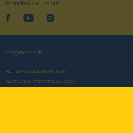
Besuchen Sie uns auf:
facebook
YouTube
Instagram
Langenscheidt
NUTZUNGSBEDINGUNGEN
DATENSCHUTZBESTIMMUNGEN
IMPRESSUM
PRIVATSPHÄRE-EINSTELLUNGEN
LATEINWÖRTERBUCH MIT CODE
Copyright © 2026 PONS Langenscheidt GmbH, Alle Rechte