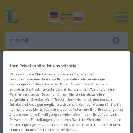
Deutsch-Polnisch Wörterbuch
rasend
Ihre Privatsphäre ist uns wichtig
Deutsch-Polnisch Übersetzung für
Wir und unsere
716
-Partner speichern und greifen auf
personenbezogene Daten wie Browserdaten oder eindeutige
"rasend"
Kennungen auf Ihrem Gerät zu. Durch Auswahl von Akzeptieren
aktivieren Sie Tracking-Technologien für die unter „Wir und unsere
Partner verarbeiten Daten, um Ihnen Dienste bereitzustellen“
"rasend" Polnisch Übersetzung
aufgeführten Zwecke. Wenn Tracker deaktiviert sind, sind manche
Inhalte und Anzeigen möglicherweise nicht mehr so relevant für Sie. Sie
können dieses Menü jederzeit wieder aufrufen, um Ihre Einstellungen zu
ändern oder Ihre Einwilligung zu widerrufen, indem Sie auf den Link
„rasend“
Privatsphäre-Einstellungen am unteren Rand der Webseite klicken. Ihre
Einstellungen gelten innerhalb unseres Website. Weitere Informationen
finden Sie in unserer Datenschutzerklärung.
rasend