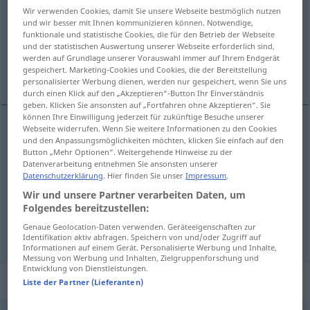
Wir verwenden Cookies, damit Sie unsere Webseite bestmöglich nutzen
und wir besser mit Ihnen kommunizieren können. Notwendige,
Übersicht aller Übersetzungen
funktionale und statistische Cookies, die für den Betrieb der Webseite
(Für mehr Details die Übersetzung anklicken/antippen)
und der statistischen Auswertung unserer Webseite erforderlich sind,
werden auf Grundlage unserer Vorauswahl immer auf Ihrem Endgerät
gespeichert. Marketing-Cookies und Cookies, die der Bereitstellung
szalony, burzliwy, huczny, szalenie
personalisierter Werbung dienen, werden nur gespeichert, wenn Sie uns
durch einen Klick auf den „Akzeptieren“-Button Ihr Einverständnis
geben. Klicken Sie ansonsten auf „Fortfahren ohne Akzeptieren“. Sie
können Ihre Einwilligung jederzeit für zukünftige Besuche unserer
Webseite widerrufen. Wenn Sie weitere Informationen zu den Cookies
und den Anpassungsmöglichkeiten möchten, klicken Sie einfach auf den
szalony
rasend
sehr, überaus
Button „Mehr Optionen“. Weitergehende Hinweise zu der
Datenverarbeitung entnehmen Sie ansonsten unserer
szalenie
a.
rasend
sehr, überaus
Datenschutzerklärung
. Hier finden Sie unser
Impressum
.
UMG
PRÄD
Wir und unsere Partner verarbeiten Daten, um
Folgendes bereitzustellen:
burzliwy
, huczny
rasend
Beifall
Genaue Geolocation-Daten verwenden. Geräteeigenschaften zur
Identifikation aktiv abfragen. Speichern von und/oder Zugriff auf
Informationen auf einem Gerät. Personalisierte Werbung und Inhalte,
Messung von Werbung und Inhalten, Zielgruppenforschung und
Entwicklung von Dienstleistungen.
Synonyme für "rasend"
Liste der Partner (Lieferanten)