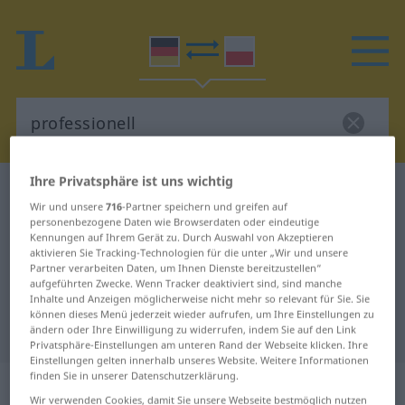
Ihre Privatsphäre ist uns wichtig
Deutsch-Polnisch Wörterbuch
professionell
Wir und unsere
716
-Partner speichern und greifen auf
Deutsch-Polnisch Übersetzung für
personenbezogene Daten wie Browserdaten oder eindeutige
Kennungen auf Ihrem Gerät zu. Durch Auswahl von Akzeptieren
"professionell"
aktivieren Sie Tracking-Technologien für die unter „Wir und unsere
Partner verarbeiten Daten, um Ihnen Dienste bereitzustellen“
aufgeführten Zwecke. Wenn Tracker deaktiviert sind, sind manche
"professionell" Polnisch
Inhalte und Anzeigen möglicherweise nicht mehr so relevant für Sie. Sie
können dieses Menü jederzeit wieder aufrufen, um Ihre Einstellungen zu
Übersetzung
ändern oder Ihre Einwilligung zu widerrufen, indem Sie auf den Link
Privatsphäre-Einstellungen am unteren Rand der Webseite klicken. Ihre
Einstellungen gelten innerhalb unseres Website. Weitere Informationen
finden Sie in unserer Datenschutzerklärung.
„professionell“
Wir verwenden Cookies, damit Sie unsere Webseite bestmöglich nutzen