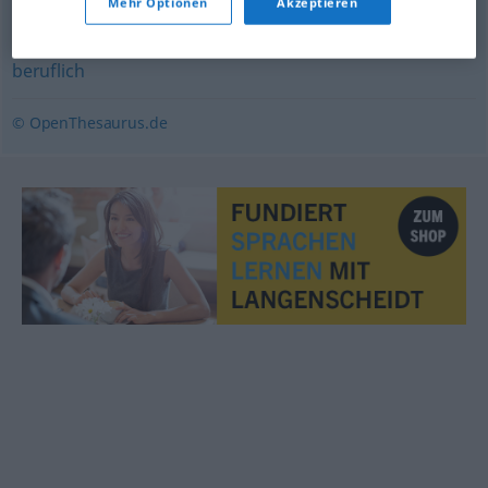
Mehr Optionen
Akzeptieren
sachkundig
,
kenntnisreich
,
beschlagen
beruflich
© OpenThesaurus.de