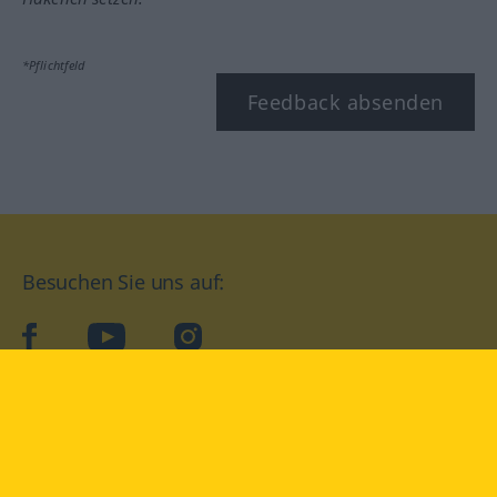
*Pflichtfeld
Feedback absenden
Besuchen Sie uns auf:
facebook
YouTube
Instagram
Langenscheidt