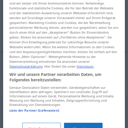
und wir besser mit Ihnen kommunizieren können. Notwendige,
professionell
funktionale und statistische Cookies, die für den Betrieb der Webseite
und der statistischen Auswertung unserer Webseite erforderlich sind,
werden auf Grundlage unserer Vorauswahl immer auf Ihrem Endgerät
Übersicht aller Übersetzungen
gespeichert. Marketing-Cookies und Cookies, die der Bereitstellung
(Für mehr Details die Übersetzung anklicken/antippen)
personalisierter Werbung dienen, werden nur gespeichert, wenn Sie uns
durch einen Klick auf den „Akzeptieren“-Button Ihr Einverständnis
geben. Klicken Sie ansonsten auf „Fortfahren ohne Akzeptieren“. Sie
profesjonalny, zawodowy
können Ihre Einwilligung jederzeit für zukünftige Besuche unserer
Webseite widerrufen. Wenn Sie weitere Informationen zu den Cookies
und den Anpassungsmöglichkeiten möchten, klicken Sie einfach auf den
Button „Mehr Optionen“. Weitergehende Hinweise zu der
Datenverarbeitung entnehmen Sie ansonsten unserer
Datenschutzerklärung
. Hier finden Sie unser
Impressum
.
profesjonalny
,
zawodowy
(-wo)
professionell
Wir und unsere Partner verarbeiten Daten, um
Folgendes bereitzustellen:
Genaue Geolocation-Daten verwenden. Geräteeigenschaften zur
Synonyme für "professionell"
Identifikation aktiv abfragen. Speichern von und/oder Zugriff auf
Informationen auf einem Gerät. Personalisierte Werbung und Inhalte,
Messung von Werbung und Inhalten, Zielgruppenforschung und
Entwicklung von Dienstleistungen.
fachgerecht
,
fachmännisch
Liste der Partner (Lieferanten)
kundig
,
erfahren
,
qualifiziert
,
bewandert
,
kompetent
,