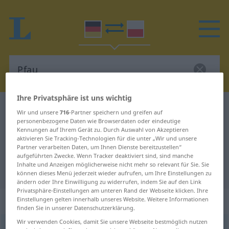
Ihre Privatsphäre ist uns wichtig
Deutsch-Polnisch Wörterbuch
Pfau
Wir und unsere
716
-Partner speichern und greifen auf
personenbezogene Daten wie Browserdaten oder eindeutige
Deutsch-Polnisch Übersetzung für
Kennungen auf Ihrem Gerät zu. Durch Auswahl von Akzeptieren
"Pfau"
aktivieren Sie Tracking-Technologien für die unter „Wir und unsere
Partner verarbeiten Daten, um Ihnen Dienste bereitzustellen“
aufgeführten Zwecke. Wenn Tracker deaktiviert sind, sind manche
Inhalte und Anzeigen möglicherweise nicht mehr so relevant für Sie. Sie
"Pfau" Polnisch Übersetzung
können dieses Menü jederzeit wieder aufrufen, um Ihre Einstellungen zu
ändern oder Ihre Einwilligung zu widerrufen, indem Sie auf den Link
Privatsphäre-Einstellungen am unteren Rand der Webseite klicken. Ihre
„Pfau“
: Maskulinum
Einstellungen gelten innerhalb unseres Website. Weitere Informationen
finden Sie in unserer Datenschutzerklärung.
Wir verwenden Cookies, damit Sie unsere Webseite bestmöglich nutzen
Pfau
m
<
-[e]s
;
-en
>