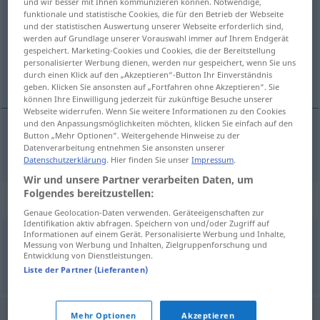
und wir besser mit Ihnen kommunizieren können. Notwendige,
funktionale und statistische Cookies, die für den Betrieb der Webseite
Übersicht aller Übersetzungen
und der statistischen Auswertung unserer Webseite erforderlich sind,
werden auf Grundlage unserer Vorauswahl immer auf Ihrem Endgerät
(Für mehr Details die Übersetzung anklicken/antippen)
gespeichert. Marketing-Cookies und Cookies, die der Bereitstellung
personalisierter Werbung dienen, werden nur gespeichert, wenn Sie uns
paw
durch einen Klick auf den „Akzeptieren“-Button Ihr Einverständnis
geben. Klicken Sie ansonsten auf „Fortfahren ohne Akzeptieren“. Sie
können Ihre Einwilligung jederzeit für zukünftige Besuche unserer
Webseite widerrufen. Wenn Sie weitere Informationen zu den Cookies
und den Anpassungsmöglichkeiten möchten, klicken Sie einfach auf den
Button „Mehr Optionen“. Weitergehende Hinweise zu der
paw
Pfau
Datenverarbeitung entnehmen Sie ansonsten unserer
Datenschutzerklärung
. Hier finden Sie unser
Impressum
.
Wir und unsere Partner verarbeiten Daten, um
Folgendes bereitzustellen:
Beispielsätze für "Pfau"
Genaue Geolocation-Daten verwenden. Geräteeigenschaften zur
Identifikation aktiv abfragen. Speichern von und/oder Zugriff auf
Informationen auf einem Gerät. Personalisierte Werbung und Inhalte,
Messung von Werbung und Inhalten, Zielgruppenforschung und
eitel
wie ein Pfau
Entwicklung von Dienstleistungen.
nadęty
jak
paw
Liste der Partner (Lieferanten)
Mehr Optionen
Akzeptieren