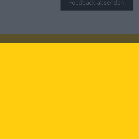
Feedback absenden
Besuchen Sie uns auf:
facebook
YouTube
Instagram
Langenscheidt
NUTZUNGSBEDINGUNGEN
DATENSCHUTZBESTIMMUNGEN