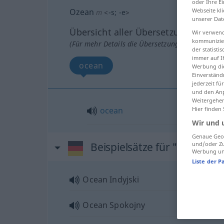
oder Ihre E
Ozean
Webseite kli
m
<
-s
;
-e
>
unserer Dat
Übersicht aller Übersetzungen
Wir verwend
kommunizier
(Für mehr Details die Übersetzung anklicken/an
der statist
immer auf I
ocean
Werbung die
Einverständ
jederzeit f
und den Anp
Weitergehen
ocean
Hier finden
Wir und 
Genaue Geol
Beispielsätze für "Ozean"
und/oder Zu
Werbung und
Liste der P
Ocean Indyjski
Ocean Spokojny