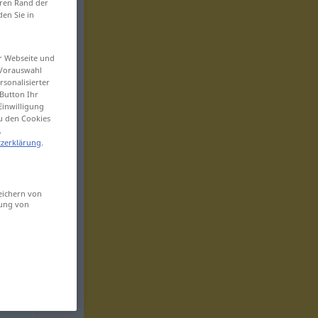
eren Rand der
den Sie in
er Webseite und
 Vorauswahl
sonalisierter
Button Ihr
Einwilligung
zu den Cookies
.
zerklärung
.
eichern von
sung von