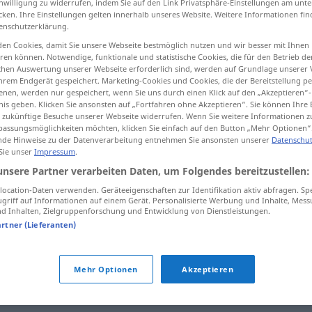
inwilligung zu widerrufen, indem Sie auf den Link Privatsphäre-Einstellungen am unt
cken. Ihre Einstellungen gelten innerhalb unseres Website. Weitere Informationen fin
enschutzerklärung.
en Cookies, damit Sie unsere Webseite bestmöglich nutzen und wir besser mit Ihnen
en können. Notwendige, funktionale und statistische Cookies, die für den Betrieb d
tippen)
ischen Auswertung unserer Webseite erforderlich sind, werden auf Grundlage unserer
hrem Endgerät gespeichert. Marketing-Cookies und Cookies, die der Bereitstellung per
nen, werden nur gespeichert, wenn Sie uns durch einen Klick auf den „Akzeptieren“-
nis geben. Klicken Sie ansonsten auf „Fortfahren ohne Akzeptieren“. Sie können Ihre 
ür zukünftige Besuche unserer Webseite widerrufen. Wenn Sie weitere Informationen 
assungsmöglichkeiten möchten, klicken Sie einfach auf den Button „Mehr Optionen“
de Hinweise zu der Datenverarbeitung entnehmen Sie ansonsten unserer
Datenschut
Ozean
 Sie unser
Impressum
.
unsere Partner verarbeiten Daten, um Folgendes bereitzustellen:
ocation-Daten verwenden. Geräteeigenschaften zur Identifikation aktiv abfragen. Sp
griff auf Informationen auf einem Gerät. Personalisierte Werbung und Inhalte, Mes
 Inhalten, Zielgruppenforschung und Entwicklung von Dienstleistungen.
artner (Lieferanten)
der Indische Ozean
Mehr Optionen
Akzeptieren
der Pazifische Ozean