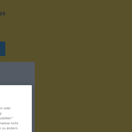
DE
en oder
g-
ustellen“
rweise nicht
en zu ändern