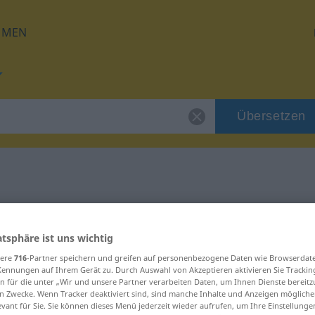
HMEN
Übersetzen
 für "Ozean"
atsphäre ist uns wichtig
sere
716
-Partner speichern und greifen auf personenbezogene Daten wie Browserdat
Kennungen auf Ihrem Gerät zu. Durch Auswahl von Akzeptieren aktivieren Sie Trackin
n für die unter „Wir und unsere Partner verarbeiten Daten, um Ihnen Dienste bereitz
n Zwecke. Wenn Tracker deaktiviert sind, sind manche Inhalte und Anzeigen mögliche
evant für Sie. Sie können dieses Menü jederzeit wieder aufrufen, um Ihre Einstellung