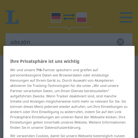
Ihre Privatsphäre ist uns wichtig
Deutsch-Polnisch Wörterbuch
obszön
Wir und unsere
716
-Partner speichern und greifen auf
Deutsch-Polnisch Übersetzung für
personenbezogene Daten wie Browserdaten oder eindeutige
Kennungen auf Ihrem Gerät zu. Durch Auswahl von Akzeptieren
"obszön"
aktivieren Sie Tracking-Technologien für die unter „Wir und unsere
Partner verarbeiten Daten, um Ihnen Dienste bereitzustellen“
aufgeführten Zwecke. Wenn Tracker deaktiviert sind, sind manche
Inhalte und Anzeigen möglicherweise nicht mehr so relevant für Sie. Sie
"obszön" Polnisch Übersetzung
können dieses Menü jederzeit wieder aufrufen, um Ihre Einstellungen zu
ändern oder Ihre Einwilligung zu widerrufen, indem Sie auf den Link
Privatsphäre-Einstellungen am unteren Rand der Webseite klicken. Ihre
„obszön“
Einstellungen gelten innerhalb unseres Website. Weitere Informationen
finden Sie in unserer Datenschutzerklärung.
Wir verwenden Cookies, damit Sie unsere Webseite bestmöglich nutzen
obszön