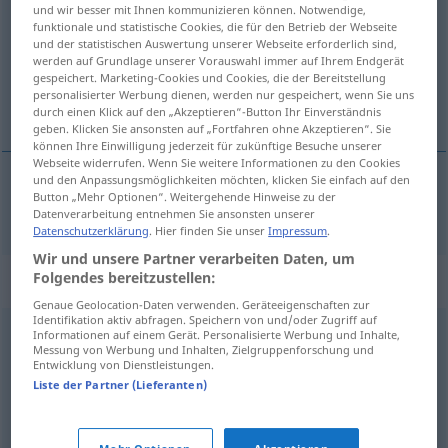
und wir besser mit Ihnen kommunizieren können. Notwendige,
funktionale und statistische Cookies, die für den Betrieb der Webseite
Übersicht aller Übersetzungen
und der statistischen Auswertung unserer Webseite erforderlich sind,
(Für mehr Details die Übersetzung anklicken/antippen)
werden auf Grundlage unserer Vorauswahl immer auf Ihrem Endgerät
gespeichert. Marketing-Cookies und Cookies, die der Bereitstellung
personalisierter Werbung dienen, werden nur gespeichert, wenn Sie uns
obsceniczny, sprośny
durch einen Klick auf den „Akzeptieren“-Button Ihr Einverständnis
geben. Klicken Sie ansonsten auf „Fortfahren ohne Akzeptieren“. Sie
können Ihre Einwilligung jederzeit für zukünftige Besuche unserer
Webseite widerrufen. Wenn Sie weitere Informationen zu den Cookies
und den Anpassungsmöglichkeiten möchten, klicken Sie einfach auf den
Button „Mehr Optionen“. Weitergehende Hinweise zu der
obsceniczny,
sprośny
obszön
Datenverarbeitung entnehmen Sie ansonsten unserer
Datenschutzerklärung
. Hier finden Sie unser
Impressum
.
Wir und unsere Partner verarbeiten Daten, um
Folgendes bereitzustellen:
Synonyme für "obszön"
Genaue Geolocation-Daten verwenden. Geräteeigenschaften zur
Identifikation aktiv abfragen. Speichern von und/oder Zugriff auf
Informationen auf einem Gerät. Personalisierte Werbung und Inhalte,
vulgär
,
anstößig
,
geschmacklos
,
unanständig
,
ordinär
Messung von Werbung und Inhalten, Zielgruppenforschung und
Entwicklung von Dienstleistungen.
Liste der Partner (Lieferanten)
schockierend
,
schamlos
,
anstößig