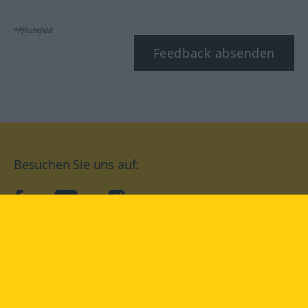
*Pflichtfeld
Feedback absenden
Besuchen Sie uns auf:
facebook
YouTube
Instagram
Langenscheidt