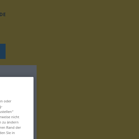
DE
en oder
g-
ustellen“
rweise nicht
en zu ändern
eren Rand der
den Sie in