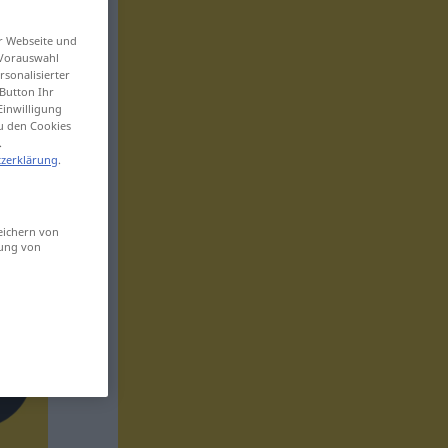
er Webseite und
 Vorauswahl
sonalisierter
Button Ihr
Einwilligung
zu den Cookies
.
zerklärung
.
eichern von
sung von