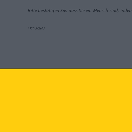
Bitte bestätigen Sie, dass Sie ein Mensch sind, inde
*Pflichtfeld
Besuchen Sie uns auf:
faceb
Langenscheidt