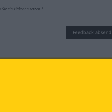
m Sie ein Häkchen setzen.*
Feedback absend
ook
YouTube
Instagram