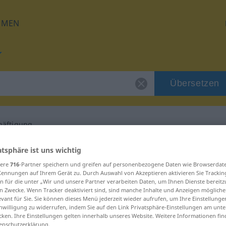
HMEN
Übersetzen
äftigung
g für "Nebenbeschäftigung"
atsphäre ist uns wichtig
sere
716
-Partner speichern und greifen auf personenbezogene Daten wie Browserdat
Kennungen auf Ihrem Gerät zu. Durch Auswahl von Akzeptieren aktivieren Sie Trackin
h Übersetzung
n für die unter „Wir und unsere Partner verarbeiten Daten, um Ihnen Dienste bereitz
n Zwecke. Wenn Tracker deaktiviert sind, sind manche Inhalte und Anzeigen mögliche
evant für Sie. Sie können dieses Menü jederzeit wieder aufrufen, um Ihre Einstellung
inwilligung zu widerrufen, indem Sie auf den Link Privatsphäre-Einstellungen am unt
mininum
cken. Ihre Einstellungen gelten innerhalb unseres Website. Weitere Informationen fin
enschutzerklärung.