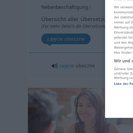
Nebenbeschäftigung
f
Wir verwend
kommunizier
der statist
Übersicht aller Übersetzungen
immer auf I
(Für mehr Details die Übersetzung anklicken/an
Werbung die
Einverständ
jederzeit f
zajęcie uboczne
und den Anp
Weitergehen
Hier finden
Wir und 
zajęcie
uboczne
Genaue Geol
und/oder Zu
Werbung und
Liste der P