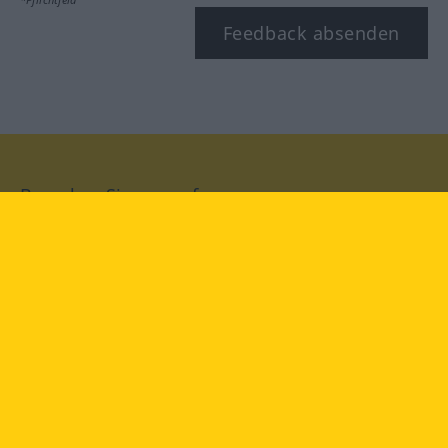
Feedback absenden
Besuchen Sie uns auf:
facebook
YouTube
Instagram
Langenscheidt
NUTZUNGSBEDINGUNGEN