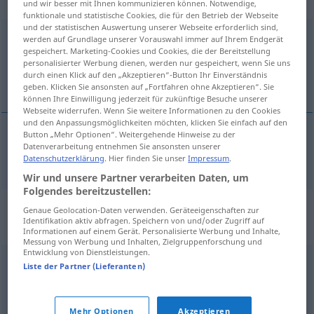
„mucksmäuschenstill“
und wir besser mit Ihnen kommunizieren können. Notwendige,
funktionale und statistische Cookies, die für den Betrieb der Webseite
und der statistischen Auswertung unserer Webseite erforderlich sind,
mucksmäuschenstill
werden auf Grundlage unserer Vorauswahl immer auf Ihrem Endgerät
gespeichert. Marketing-Cookies und Cookies, die der Bereitstellung
Übersicht aller Übersetzungen
personalisierter Werbung dienen, werden nur gespeichert, wenn Sie uns
durch einen Klick auf den „Akzeptieren“-Button Ihr Einverständnis
(Für mehr Details die Übersetzung anklicken/antippen)
geben. Klicken Sie ansonsten auf „Fortfahren ohne Akzeptieren“. Sie
können Ihre Einwilligung jederzeit für zukünftige Besuche unserer
Webseite widerrufen. Wenn Sie weitere Informationen zu den Cookies
und den Anpassungsmöglichkeiten möchten, klicken Sie einfach auf den
Button „Mehr Optionen“. Weitergehende Hinweise zu der
Datenverarbeitung entnehmen Sie ansonsten unserer
mäuschenstill
mucksmäuschenstill → siehe „
“
Datenschutzerklärung
. Hier finden Sie unser
Impressum
.
Wir und unsere Partner verarbeiten Daten, um
Folgendes bereitzustellen:
Synonyme für
Genaue Geolocation-Daten verwenden. Geräteeigenschaften zur
Identifikation aktiv abfragen. Speichern von und/oder Zugriff auf
"mucksmäuschenstill"
Informationen auf einem Gerät. Personalisierte Werbung und Inhalte,
Messung von Werbung und Inhalten, Zielgruppenforschung und
Entwicklung von Dienstleistungen.
Liste der Partner (Lieferanten)
totenstill
,
(ganz) still
,
(ganz) leise
© OpenThesaurus.de
Mehr Optionen
Akzeptieren