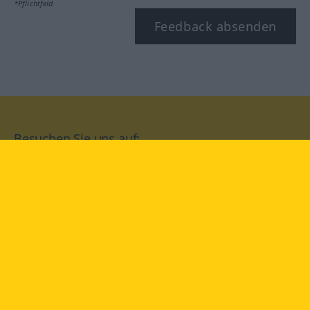
*Pflichtfeld
Feedback absenden
Besuchen Sie uns auf:
facebook
YouTube
Instagram
Langenscheidt
NUTZUNGSBEDINGUNGEN