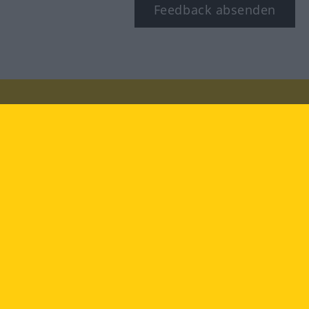
Feedback absenden
Besuchen Sie uns auf:
facebook
YouTube
Instagram
Langenscheidt
NUTZUNGSBEDINGUNGEN
DATENSCHUTZBESTIMMUNGEN