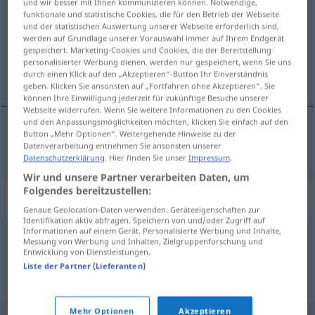
und wir besser mit Ihnen kommunizieren können. Notwendige,
funktionale und statistische Cookies, die für den Betrieb der Webseite
Übersicht aller Übersetzungen
und der statistischen Auswertung unserer Webseite erforderlich sind,
werden auf Grundlage unserer Vorauswahl immer auf Ihrem Endgerät
(Für mehr Details die Übersetzung anklicken/antippen)
gespeichert. Marketing-Cookies und Cookies, die der Bereitstellung
personalisierter Werbung dienen, werden nur gespeichert, wenn Sie uns
małe nieszczęście, kłopot
durch einen Klick auf den „Akzeptieren“-Button Ihr Einverständnis
geben. Klicken Sie ansonsten auf „Fortfahren ohne Akzeptieren“. Sie
können Ihre Einwilligung jederzeit für zukünftige Besuche unserer
Webseite widerrufen. Wenn Sie weitere Informationen zu den Cookies
und den Anpassungsmöglichkeiten möchten, klicken Sie einfach auf den
Button „Mehr Optionen“. Weitergehende Hinweise zu der
małe
nieszczęście
, (mały)
kłopot
Malheur
Datenverarbeitung entnehmen Sie ansonsten unserer
Datenschutzerklärung
. Hier finden Sie unser
Impressum
.
Wir und unsere Partner verarbeiten Daten, um
Folgendes bereitzustellen:
Synonyme für "Malheur"
Genaue Geolocation-Daten verwenden. Geräteeigenschaften zur
Identifikation aktiv abfragen. Speichern von und/oder Zugriff auf
Informationen auf einem Gerät. Personalisierte Werbung und Inhalte,
Messung von Werbung und Inhalten, Zielgruppenforschung und
Panne
,
Fehlleistung
,
Fehler
,
Missgeschick
Entwicklung von Dienstleistungen.
Liste der Partner (Lieferanten)
© OpenThesaurus.de
Mehr Optionen
Akzeptieren