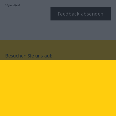
*Pflichtfeld
Feedback absenden
Besuchen Sie uns auf:
facebook
YouTube
Instagram
Langenscheidt
NUTZUNGSBEDINGUNGEN