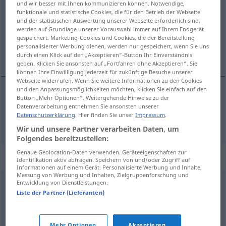
und wir besser mit Ihnen kommunizieren können. Notwendige,
funktionale und statistische Cookies, die für den Betrieb der Webseite
Übersicht aller Übersetzungen
und der statistischen Auswertung unserer Webseite erforderlich sind,
werden auf Grundlage unserer Vorauswahl immer auf Ihrem Endgerät
(Für mehr Details die Übersetzung anklicken/antippen)
gespeichert. Marketing-Cookies und Cookies, die der Bereitstellung
personalisierter Werbung dienen, werden nur gespeichert, wenn Sie uns
bezgłośny, bezszelestny
durch einen Klick auf den „Akzeptieren“-Button Ihr Einverständnis
geben. Klicken Sie ansonsten auf „Fortfahren ohne Akzeptieren“. Sie
können Ihre Einwilligung jederzeit für zukünftige Besuche unserer
Webseite widerrufen. Wenn Sie weitere Informationen zu den Cookies
und den Anpassungsmöglichkeiten möchten, klicken Sie einfach auf den
Button „Mehr Optionen“. Weitergehende Hinweise zu der
bezgłośny,
bezszelestny
lautlos
Datenverarbeitung entnehmen Sie ansonsten unserer
Datenschutzerklärung
. Hier finden Sie unser
Impressum
.
Wir und unsere Partner verarbeiten Daten, um
Folgendes bereitzustellen:
Genaue Geolocation-Daten verwenden. Geräteeigenschaften zur
Synonyme für "lautlos"
Identifikation aktiv abfragen. Speichern von und/oder Zugriff auf
Informationen auf einem Gerät. Personalisierte Werbung und Inhalte,
Messung von Werbung und Inhalten, Zielgruppenforschung und
Entwicklung von Dienstleistungen.
still
,
tonlos
,
stumm
Liste der Partner (Lieferanten)
unhörbar
,
geräuschlos
Mehr Optionen
Akzeptieren