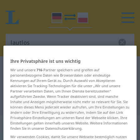
Ihre Privatsphäre ist uns wichtig
Deutsch-Polnisch Wörterbuch
lautlos
Wir und unsere
716
-Partner speichern und greifen auf
Deutsch-Polnisch Übersetzung für
personenbezogene Daten wie Browserdaten oder eindeutige
Kennungen auf Ihrem Gerät zu. Durch Auswahl von Akzeptieren
"lautlos"
aktivieren Sie Tracking-Technologien für die unter „Wir und unsere
Partner verarbeiten Daten, um Ihnen Dienste bereitzustellen“
aufgeführten Zwecke. Wenn Tracker deaktiviert sind, sind manche
Inhalte und Anzeigen möglicherweise nicht mehr so relevant für Sie. Sie
"lautlos" Polnisch Übersetzung
können dieses Menü jederzeit wieder aufrufen, um Ihre Einstellungen zu
ändern oder Ihre Einwilligung zu widerrufen, indem Sie auf den Link
Privatsphäre-Einstellungen am unteren Rand der Webseite klicken. Ihre
„lautlos“
Einstellungen gelten innerhalb unseres Website. Weitere Informationen
finden Sie in unserer Datenschutzerklärung.
Wir verwenden Cookies, damit Sie unsere Webseite bestmöglich nutzen
lautlos