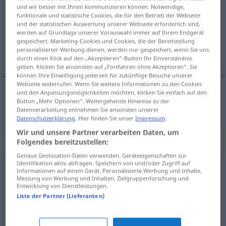
und wir besser mit Ihnen kommunizieren können. Notwendige,
funktionale und statistische Cookies, die für den Betrieb der Webseite
Übersicht aller Übersetzungen
und der statistischen Auswertung unserer Webseite erforderlich sind,
(Für mehr Details die Übersetzung anklicken/antippen)
werden auf Grundlage unserer Vorauswahl immer auf Ihrem Endgerät
gespeichert. Marketing-Cookies und Cookies, die der Bereitstellung
personalisierter Werbung dienen, werden nur gespeichert, wenn Sie uns
niestały, chwiejny, labilny
durch einen Klick auf den „Akzeptieren“-Button Ihr Einverständnis
geben. Klicken Sie ansonsten auf „Fortfahren ohne Akzeptieren“. Sie
können Ihre Einwilligung jederzeit für zukünftige Besuche unserer
Webseite widerrufen. Wenn Sie weitere Informationen zu den Cookies
und den Anpassungsmöglichkeiten möchten, klicken Sie einfach auf den
Button „Mehr Optionen“. Weitergehende Hinweise zu der
niestały
,
chwiejny
, labilny
labil
Datenverarbeitung entnehmen Sie ansonsten unserer
Datenschutzerklärung
. Hier finden Sie unser
Impressum
.
Wir und unsere Partner verarbeiten Daten, um
Synonyme für "labil"
Folgendes bereitzustellen:
Genaue Geolocation-Daten verwenden. Geräteeigenschaften zur
Identifikation aktiv abfragen. Speichern von und/oder Zugriff auf
Informationen auf einem Gerät. Personalisierte Werbung und Inhalte,
anfällig
,
kränklich
,
schwächlich
Messung von Werbung und Inhalten, Zielgruppenforschung und
Entwicklung von Dienstleistungen.
Liste der Partner (Lieferanten)
prekär