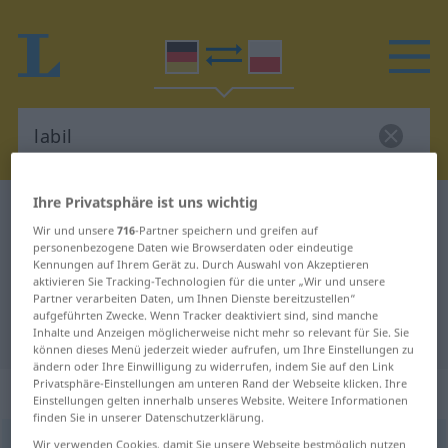
Ihre Privatsphäre ist uns wichtig
Deutsch-Polnisch Wörterbuch
labil
Wir und unsere
716
-Partner speichern und greifen auf
Deutsch-Polnisch Übersetzung für
personenbezogene Daten wie Browserdaten oder eindeutige
Kennungen auf Ihrem Gerät zu. Durch Auswahl von Akzeptieren
"labil"
aktivieren Sie Tracking-Technologien für die unter „Wir und unsere
Partner verarbeiten Daten, um Ihnen Dienste bereitzustellen“
aufgeführten Zwecke. Wenn Tracker deaktiviert sind, sind manche
"labil" Polnisch Übersetzung
Inhalte und Anzeigen möglicherweise nicht mehr so relevant für Sie. Sie
können dieses Menü jederzeit wieder aufrufen, um Ihre Einstellungen zu
ändern oder Ihre Einwilligung zu widerrufen, indem Sie auf den Link
Privatsphäre-Einstellungen am unteren Rand der Webseite klicken. Ihre
„labil“
Einstellungen gelten innerhalb unseres Website. Weitere Informationen
finden Sie in unserer Datenschutzerklärung.
labil
Wir verwenden Cookies, damit Sie unsere Webseite bestmöglich nutzen