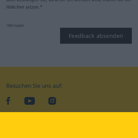
Häkchen setzen.*
*Pflichtfeld
Feedback absenden
Besuchen Sie uns auf:
facebook
YouTube
Instagram
Langenscheidt