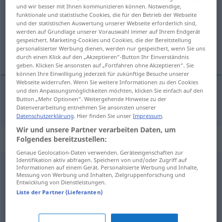
und wir besser mit Ihnen kommunizieren können. Notwendige,
funktionale und statistische Cookies, die für den Betrieb der Webseite
Übersicht aller Übersetzungen
und der statistischen Auswertung unserer Webseite erforderlich sind,
(Für mehr Details die Übersetzung anklicken/antippen)
werden auf Grundlage unserer Vorauswahl immer auf Ihrem Endgerät
gespeichert. Marketing-Cookies und Cookies, die der Bereitstellung
personalisierter Werbung dienen, werden nur gespeichert, wenn Sie uns
przeciwny, przeciwstawny
durch einen Klick auf den „Akzeptieren“-Button Ihr Einverständnis
geben. Klicken Sie ansonsten auf „Fortfahren ohne Akzeptieren“. Sie
können Ihre Einwilligung jederzeit für zukünftige Besuche unserer
Webseite widerrufen. Wenn Sie weitere Informationen zu den Cookies
und den Anpassungsmöglichkeiten möchten, klicken Sie einfach auf den
Button „Mehr Optionen“. Weitergehende Hinweise zu der
przeciwny
,
przeciwstawny
konträr
Datenverarbeitung entnehmen Sie ansonsten unserer
Datenschutzerklärung
. Hier finden Sie unser
Impressum
.
Wir und unsere Partner verarbeiten Daten, um
Synonyme für "konträr"
Folgendes bereitzustellen:
Genaue Geolocation-Daten verwenden. Geräteeigenschaften zur
Identifikation aktiv abfragen. Speichern von und/oder Zugriff auf
Informationen auf einem Gerät. Personalisierte Werbung und Inhalte,
widersprüchlich
,
widersinnig
,
paradox
,
gegensätzlich
Messung von Werbung und Inhalten, Zielgruppenforschung und
Entwicklung von Dienstleistungen.
Liste der Partner (Lieferanten)
unvereinbar
,
widersprüchlich
,
gegensätzlich
,
entgegengesetzt
,
diametral (geh.)
,
polar
,
gegenteilig
,