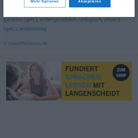
Mehr Optionen
Akzeptieren
antagonistisch (geh.)
paradox (geh.)
,
widersprüchlich
,
unlogisch
,
absurd
(geh.)
,
widersinnig
© OpenThesaurus.de