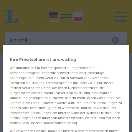
Ihre Privatsphäre ist uns wichtig
Deutsch-Polnisch Wörterbuch
konträr
Wir und unsere
716
-Partner speichern und greifen auf
Deutsch-Polnisch Übersetzung für
personenbezogene Daten wie Browserdaten oder eindeutige
Kennungen auf Ihrem Gerät zu. Durch Auswahl von Akzeptieren
"konträr"
aktivieren Sie Tracking-Technologien für die unter „Wir und unsere
Partner verarbeiten Daten, um Ihnen Dienste bereitzustellen“
aufgeführten Zwecke. Wenn Tracker deaktiviert sind, sind manche
"konträr" Polnisch Übersetzung
Inhalte und Anzeigen möglicherweise nicht mehr so relevant für Sie. Sie
können dieses Menü jederzeit wieder aufrufen, um Ihre Einstellungen zu
ändern oder Ihre Einwilligung zu widerrufen, indem Sie auf den Link
Privatsphäre-Einstellungen am unteren Rand der Webseite klicken. Ihre
„konträr“
Einstellungen gelten innerhalb unseres Website. Weitere Informationen
finden Sie in unserer Datenschutzerklärung.
konträr
Wir verwenden Cookies, damit Sie unsere Webseite bestmöglich nutzen