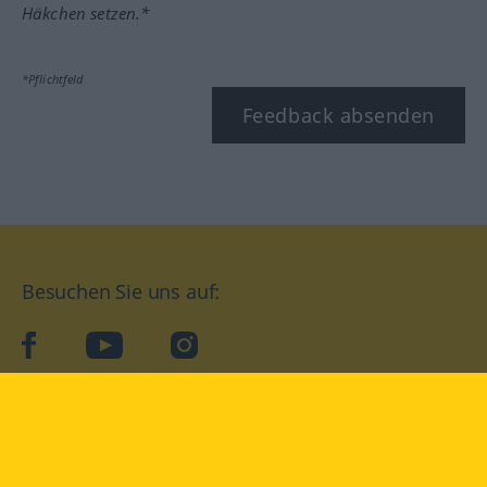
Häkchen setzen.*
*Pflichtfeld
Feedback absenden
Besuchen Sie uns auf:
facebook
YouTube
Instagram
Langenscheidt