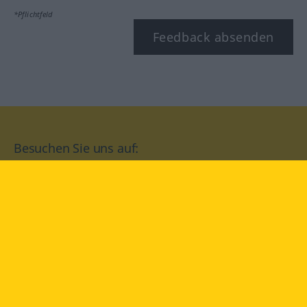
*Pflichtfeld
Feedback absenden
Besuchen Sie uns auf:
facebook
YouTube
Instagram
Langenscheidt
NUTZUNGSBEDINGUNGEN