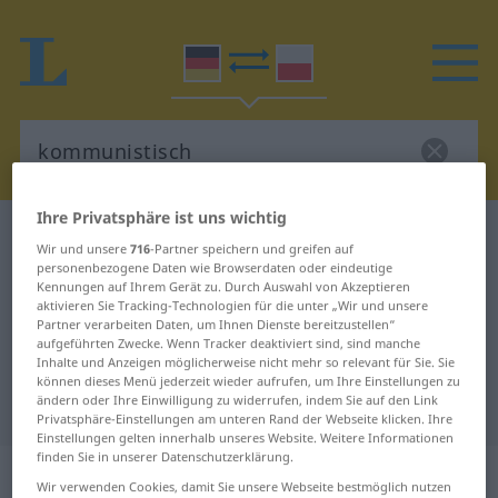
Ihre Privatsphäre ist uns wichtig
Deutsch-Polnisch Wörterbuch
kommunistisch
Wir und unsere
716
-Partner speichern und greifen auf
Deutsch-Polnisch Übersetzung für
personenbezogene Daten wie Browserdaten oder eindeutige
Kennungen auf Ihrem Gerät zu. Durch Auswahl von Akzeptieren
"kommunistisch"
aktivieren Sie Tracking-Technologien für die unter „Wir und unsere
Partner verarbeiten Daten, um Ihnen Dienste bereitzustellen“
aufgeführten Zwecke. Wenn Tracker deaktiviert sind, sind manche
Inhalte und Anzeigen möglicherweise nicht mehr so relevant für Sie. Sie
"kommunistisch" Polnisch
können dieses Menü jederzeit wieder aufrufen, um Ihre Einstellungen zu
ändern oder Ihre Einwilligung zu widerrufen, indem Sie auf den Link
Übersetzung
Privatsphäre-Einstellungen am unteren Rand der Webseite klicken. Ihre
Einstellungen gelten innerhalb unseres Website. Weitere Informationen
finden Sie in unserer Datenschutzerklärung.
„kommunistisch“
Wir verwenden Cookies, damit Sie unsere Webseite bestmöglich nutzen