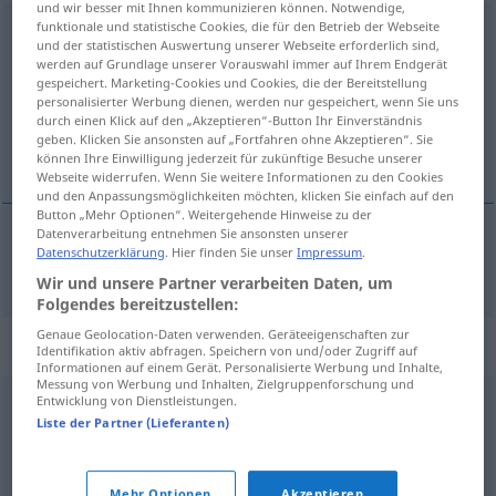
und wir besser mit Ihnen kommunizieren können. Notwendige,
funktionale und statistische Cookies, die für den Betrieb der Webseite
kommunistisch
und der statistischen Auswertung unserer Webseite erforderlich sind,
werden auf Grundlage unserer Vorauswahl immer auf Ihrem Endgerät
Übersicht aller Übersetzungen
gespeichert. Marketing-Cookies und Cookies, die der Bereitstellung
(Für mehr Details die Übersetzung anklicken/antippen)
personalisierter Werbung dienen, werden nur gespeichert, wenn Sie uns
durch einen Klick auf den „Akzeptieren“-Button Ihr Einverständnis
geben. Klicken Sie ansonsten auf „Fortfahren ohne Akzeptieren“. Sie
komunistyczny
können Ihre Einwilligung jederzeit für zukünftige Besuche unserer
Webseite widerrufen. Wenn Sie weitere Informationen zu den Cookies
und den Anpassungsmöglichkeiten möchten, klicken Sie einfach auf den
Button „Mehr Optionen“. Weitergehende Hinweise zu der
Datenverarbeitung entnehmen Sie ansonsten unserer
Datenschutzerklärung
. Hier finden Sie unser
Impressum
.
komunistyczny
kommunistisch
Wir und unsere Partner verarbeiten Daten, um
Folgendes bereitzustellen:
Genaue Geolocation-Daten verwenden. Geräteeigenschaften zur
Synonyme für "kommunistisch"
Identifikation aktiv abfragen. Speichern von und/oder Zugriff auf
Informationen auf einem Gerät. Personalisierte Werbung und Inhalte,
Messung von Werbung und Inhalten, Zielgruppenforschung und
Entwicklung von Dienstleistungen.
sozialistisch
,
rot
,
links
Liste der Partner (Lieferanten)
bolschewistisch
Mehr Optionen
Akzeptieren