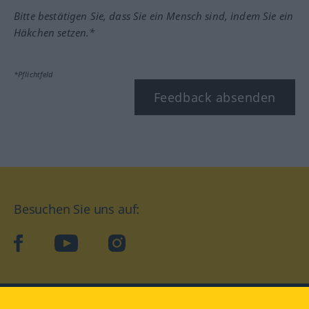
Bitte bestätigen Sie, dass Sie ein Mensch sind, indem Sie ein
Häkchen setzen.*
*Pflichtfeld
Feedback absenden
Besuchen Sie uns auf:
facebook
YouTube
Instagram