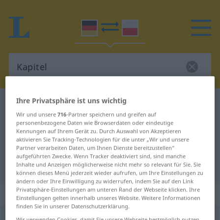
Ihre Privatsphäre ist uns wichtig
Deutsch-Polnisch Wörterbuch
Kapitel
Wir und unsere
716
-Partner speichern und greifen auf
Deutsch-Polnisch Übersetzung für
personenbezogene Daten wie Browserdaten oder eindeutige
Kennungen auf Ihrem Gerät zu. Durch Auswahl von Akzeptieren
"Kapitel"
aktivieren Sie Tracking-Technologien für die unter „Wir und unsere
Partner verarbeiten Daten, um Ihnen Dienste bereitzustellen“
aufgeführten Zwecke. Wenn Tracker deaktiviert sind, sind manche
"Kapitel" Polnisch Übersetzung
Inhalte und Anzeigen möglicherweise nicht mehr so relevant für Sie. Sie
können dieses Menü jederzeit wieder aufrufen, um Ihre Einstellungen zu
ändern oder Ihre Einwilligung zu widerrufen, indem Sie auf den Link
Privatsphäre-Einstellungen am unteren Rand der Webseite klicken. Ihre
„Kapitel“
: Neutrum, sächlich
Einstellungen gelten innerhalb unseres Website. Weitere Informationen
finden Sie in unserer Datenschutzerklärung.
Kapitel
n
Wir verwenden Cookies, damit Sie unsere Webseite bestmöglich nutzen