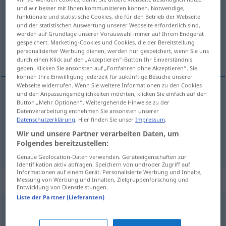
und wir besser mit Ihnen kommunizieren können. Notwendige,
funktionale und statistische Cookies, die für den Betrieb der Webseite
Übersicht aller Übersetzungen
und der statistischen Auswertung unserer Webseite erforderlich sind,
(Für mehr Details die Übersetzung anklicken/antippen)
werden auf Grundlage unserer Vorauswahl immer auf Ihrem Endgerät
gespeichert. Marketing-Cookies und Cookies, die der Bereitstellung
personalisierter Werbung dienen, werden nur gespeichert, wenn Sie uns
rozdział, kapituła
durch einen Klick auf den „Akzeptieren“-Button Ihr Einverständnis
geben. Klicken Sie ansonsten auf „Fortfahren ohne Akzeptieren“. Sie
können Ihre Einwilligung jederzeit für zukünftige Besuche unserer
Webseite widerrufen. Wenn Sie weitere Informationen zu den Cookies
und den Anpassungsmöglichkeiten möchten, klicken Sie einfach auf den
Button „Mehr Optionen“. Weitergehende Hinweise zu der
rozdział
Kapitel
Datenverarbeitung entnehmen Sie ansonsten unserer
Datenschutzerklärung
. Hier finden Sie unser
Impressum
.
kapituła
Kapitel
REL
Wir und unsere Partner verarbeiten Daten, um
Folgendes bereitzustellen:
Genaue Geolocation-Daten verwenden. Geräteeigenschaften zur
Identifikation aktiv abfragen. Speichern von und/oder Zugriff auf
Informationen auf einem Gerät. Personalisierte Werbung und Inhalte,
Beispielsätze für "Kapitel"
Messung von Werbung und Inhalten, Zielgruppenforschung und
Entwicklung von Dienstleistungen.
Liste der Partner (Lieferanten)
einzelne Kapitel
poszczególne rozdziały