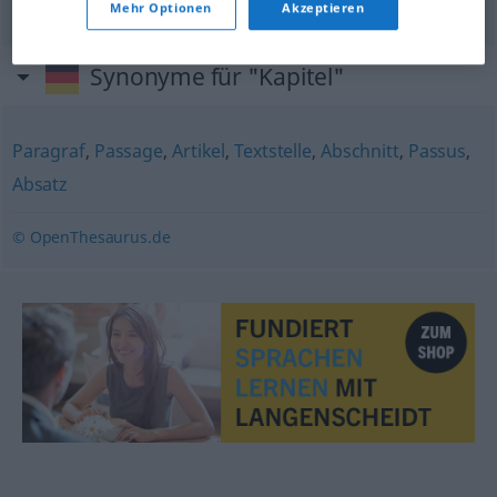
Mehr Optionen
Akzeptieren
Synonyme für "Kapitel"
Paragraf
,
Passage
,
Artikel
,
Textstelle
,
Abschnitt
,
Passus
,
Absatz
© OpenThesaurus.de