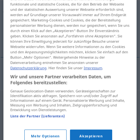
funktionale und statistische Cookies, die für den Betrieb der Webseite
Jagdtrophäe
f
und der statistischen Auswertung unserer Webseite erforderlich sind,
werden auf Grundlage unserer Vorauswahl immer auf Ihrem Endgerät
gespeichert. Marketing-Cookies und Cookies, die der Bereitstellung
Übersicht aller Übersetzungen
personalisierter Werbung dienen, werden nur gespeichert, wenn Sie uns
(Für mehr Details die Übersetzung anklicken/antippen)
durch einen Klick auf den „Akzeptieren“-Button Ihr Einverständnis
geben. Klicken Sie ansonsten auf „Fortfahren ohne Akzeptieren“. Sie
können Ihre Einwilligung jederzeit für zukünftige Besuche unserer
trofeum myśliwskie
Webseite widerrufen. Wenn Sie weitere Informationen zu den Cookies
und den Anpassungsmöglichkeiten möchten, klicken Sie einfach auf den
Button „Mehr Optionen“. Weitergehende Hinweise zu der
Datenverarbeitung entnehmen Sie ansonsten unserer
Datenschutzerklärung
. Hier finden Sie unser
Impressum
.
trofeum
n
myśliwskie
Jagdtrophäe
Wir und unsere Partner verarbeiten Daten, um
Folgendes bereitzustellen:
Genaue Geolocation-Daten verwenden. Geräteeigenschaften zur
Identifikation aktiv abfragen. Speichern von und/oder Zugriff auf
Informationen auf einem Gerät. Personalisierte Werbung und Inhalte,
Messung von Werbung und Inhalten, Zielgruppenforschung und
Entwicklung von Dienstleistungen.
Liste der Partner (Lieferanten)
Mehr Optionen
Akzeptieren