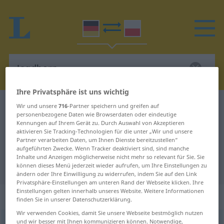
Ihre Privatsphäre ist uns wichtig
Deutsch-Polnisch Wörterbuch
Jagdhorn
Wir und unsere
716
-Partner speichern und greifen auf
personenbezogene Daten wie Browserdaten oder eindeutige
Deutsch-Polnisch Übersetzung für
Kennungen auf Ihrem Gerät zu. Durch Auswahl von Akzeptieren
aktivieren Sie Tracking-Technologien für die unter „Wir und unsere
"Jagdhorn"
Partner verarbeiten Daten, um Ihnen Dienste bereitzustellen“
aufgeführten Zwecke. Wenn Tracker deaktiviert sind, sind manche
Inhalte und Anzeigen möglicherweise nicht mehr so relevant für Sie. Sie
"Jagdhorn" Polnisch Übersetzung
können dieses Menü jederzeit wieder aufrufen, um Ihre Einstellungen zu
ändern oder Ihre Einwilligung zu widerrufen, indem Sie auf den Link
Privatsphäre-Einstellungen am unteren Rand der Webseite klicken. Ihre
Einstellungen gelten innerhalb unseres Website. Weitere Informationen
„Jagdhorn“
: Neutrum, sächlich
finden Sie in unserer Datenschutzerklärung.
Wir verwenden Cookies, damit Sie unsere Webseite bestmöglich nutzen
und wir besser mit Ihnen kommunizieren können. Notwendige,
Jagdhorn
n