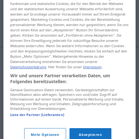
funktionale und statistische Cookies, die für den Betrieb der Webseite
und der statistischen Auswertung unserer Webseite erforderlich sind,
Übersicht aller Übersetzungen
werden auf Grundlage unserer Vorauswahl immer auf Ihrem Endgerät
(Für mehr Details die Übersetzung anklicken/antippen)
gespeichert. Marketing-Cookies und Cookies, die der Bereitstellung
personalisierter Werbung dienen, werden nur gespeichert, wenn Sie uns
durch einen Klick auf den „Akzeptieren“-Button Ihr Einverständnis
róg myśliwski
geben. Klicken Sie ansonsten auf „Fortfahren ohne Akzeptieren“. Sie
können Ihre Einwilligung jederzeit für zukünftige Besuche unserer
Webseite widerrufen. Wenn Sie weitere Informationen zu den Cookies
und den Anpassungsmöglichkeiten möchten, klicken Sie einfach auf den
Button „Mehr Optionen“. Weitergehende Hinweise zu der
Datenverarbeitung entnehmen Sie ansonsten unserer
róg
myśliwski
Jagdhorn
Datenschutzerklärung
. Hier finden Sie unser
Impressum
.
Wir und unsere Partner verarbeiten Daten, um
Folgendes bereitzustellen:
Genaue Geolocation-Daten verwenden. Geräteeigenschaften zur
Identifikation aktiv abfragen. Speichern von und/oder Zugriff auf
Informationen auf einem Gerät. Personalisierte Werbung und Inhalte,
Messung von Werbung und Inhalten, Zielgruppenforschung und
Entwicklung von Dienstleistungen.
Liste der Partner (Lieferanten)
Mehr Optionen
Akzeptieren