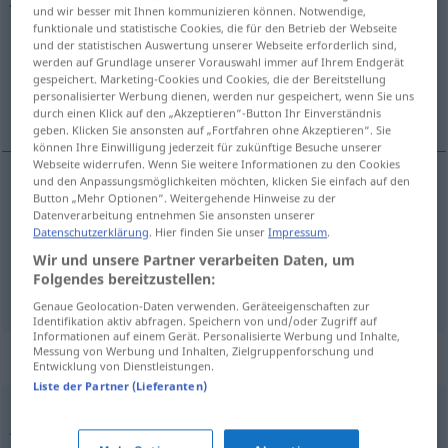
und wir besser mit Ihnen kommunizieren können. Notwendige,
funktionale und statistische Cookies, die für den Betrieb der Webseite
Übersicht aller Übersetzungen
und der statistischen Auswertung unserer Webseite erforderlich sind,
(Für mehr Details die Übersetzung anklicken/antippen)
werden auf Grundlage unserer Vorauswahl immer auf Ihrem Endgerät
gespeichert. Marketing-Cookies und Cookies, die der Bereitstellung
personalisierter Werbung dienen, werden nur gespeichert, wenn Sie uns
polowanie, łowy, pogoń
durch einen Klick auf den „Akzeptieren“-Button Ihr Einverständnis
geben. Klicken Sie ansonsten auf „Fortfahren ohne Akzeptieren“. Sie
können Ihre Einwilligung jederzeit für zukünftige Besuche unserer
Webseite widerrufen. Wenn Sie weitere Informationen zu den Cookies
und den Anpassungsmöglichkeiten möchten, klicken Sie einfach auf den
Button „Mehr Optionen“. Weitergehende Hinweise zu der
polowanie
,
łowy
m/pl
(
auf
na
)
Jagd
AKK
AKK
Datenverarbeitung entnehmen Sie ansonsten unserer
Datenschutzerklärung
. Hier finden Sie unser
Impressum
.
pogoń
f
(
nach Profit
za zyskiem
)
Jagd
FIG
Wir und unsere Partner verarbeiten Daten, um
Folgendes bereitzustellen:
Genaue Geolocation-Daten verwenden. Geräteeigenschaften zur
Identifikation aktiv abfragen. Speichern von und/oder Zugriff auf
Informationen auf einem Gerät. Personalisierte Werbung und Inhalte,
Messung von Werbung und Inhalten, Zielgruppenforschung und
Synonyme für "Jagd"
Entwicklung von Dienstleistungen.
Liste der Partner (Lieferanten)
Jagen