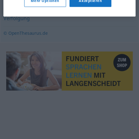
Mehr Optionen
Akzeptieren
Verfolgungsjagd
,
Hetze
,
Kesseltreiben
,
Hatz
,
Hetzjagd
,
Verfolgung
© OpenThesaurus.de