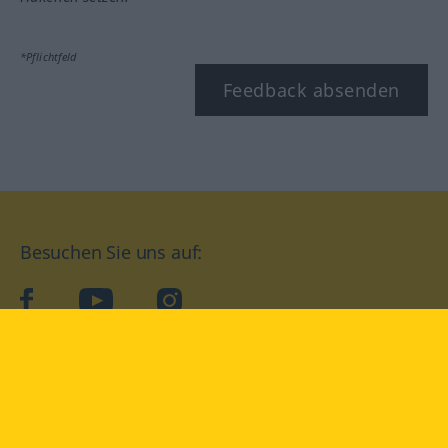
*Pflichtfeld
Feedback absenden
Besuchen Sie uns auf:
facebook
YouTube
Instagram
Langenscheidt