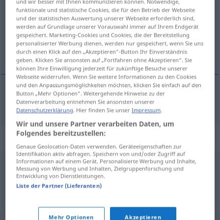
und wir besser mit Ihnen kommunizieren können. Notwendige,
funktionale und statistische Cookies, die für den Betrieb der Webseite
Übersicht aller Übersetzungen
und der statistischen Auswertung unserer Webseite erforderlich sind,
werden auf Grundlage unserer Vorauswahl immer auf Ihrem Endgerät
(Für mehr Details die Übersetzung anklicken/antippen)
gespeichert. Marketing-Cookies und Cookies, die der Bereitstellung
personalisierter Werbung dienen, werden nur gespeichert, wenn Sie uns
instynktowny
durch einen Klick auf den „Akzeptieren“-Button Ihr Einverständnis
geben. Klicken Sie ansonsten auf „Fortfahren ohne Akzeptieren“. Sie
können Ihre Einwilligung jederzeit für zukünftige Besuche unserer
Webseite widerrufen. Wenn Sie weitere Informationen zu den Cookies
und den Anpassungsmöglichkeiten möchten, klicken Sie einfach auf den
Button „Mehr Optionen“. Weitergehende Hinweise zu der
instynktowny
instinktiv
Datenverarbeitung entnehmen Sie ansonsten unserer
Datenschutzerklärung
. Hier finden Sie unser
Impressum
.
Wir und unsere Partner verarbeiten Daten, um
Folgendes bereitzustellen:
Synonyme für "instinktiv"
Genaue Geolocation-Daten verwenden. Geräteeigenschaften zur
Identifikation aktiv abfragen. Speichern von und/oder Zugriff auf
Informationen auf einem Gerät. Personalisierte Werbung und Inhalte,
Messung von Werbung und Inhalten, Zielgruppenforschung und
gefühlsmäßig
,
intuitiv
Entwicklung von Dienstleistungen.
Liste der Partner (Lieferanten)
© OpenThesaurus.de
Mehr Optionen
Akzeptieren