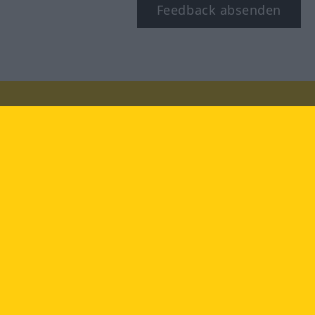
Feedback absenden
Besuchen Sie uns auf:
facebook
YouTube
Instagram
Langenscheidt
NUTZUNGSBEDINGUNGEN
DATENSCHUTZBESTIMMUNGEN