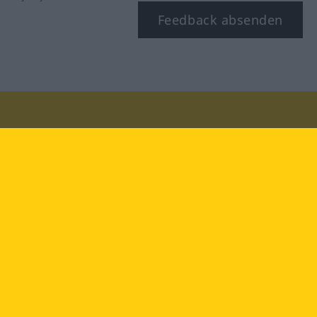
Feedback absenden
Besuchen Sie uns auf:
facebook
YouTube
Instagram
Langenscheidt
NUTZUNGSBEDINGUNGEN