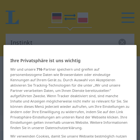
Ihre Privatsphäre ist uns wichtig
Deutsch-Polnisch Wörterbuch
Instinkt
Wir und unsere
716
-Partner speichern und greifen auf
Deutsch-Polnisch Übersetzung für
personenbezogene Daten wie Browserdaten oder eindeutige
Kennungen auf Ihrem Gerät zu. Durch Auswahl von Akzeptieren
"Instinkt"
aktivieren Sie Tracking-Technologien für die unter „Wir und unsere
Partner verarbeiten Daten, um Ihnen Dienste bereitzustellen“
aufgeführten Zwecke. Wenn Tracker deaktiviert sind, sind manche
Inhalte und Anzeigen möglicherweise nicht mehr so relevant für Sie. Sie
"Instinkt" Polnisch Übersetzung
können dieses Menü jederzeit wieder aufrufen, um Ihre Einstellungen zu
ändern oder Ihre Einwilligung zu widerrufen, indem Sie auf den Link
Privatsphäre-Einstellungen am unteren Rand der Webseite klicken. Ihre
„Instinkt“
: Neutrum, sächlich
Einstellungen gelten innerhalb unseres Website. Weitere Informationen
finden Sie in unserer Datenschutzerklärung.
Wir verwenden Cookies, damit Sie unsere Webseite bestmöglich nutzen
Instinkt
n
<
-[e]s
;
-e
>