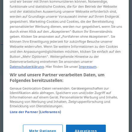
und wir besser mit Ihnen kommunizieren können. Notwendige,
funktionale und statistische Cookies, die für den Betrieb der Webseite
Übersicht aller Übersetzungen
und der statistischen Auswertung unserer Webseite erforderlich sind,
werden auf Grundlage unserer Vorauswahl immer auf Ihrem Endgerät
(Für mehr Details die Übersetzung anklicken/antippen)
gespeichert. Marketing-Cookies und Cookies, die der Bereitstellung
personalisierter Werbung dienen, werden nur gespeichert, wenn Sie uns
instynkt
durch einen Klick auf den „Akzeptieren“-Button Ihr Einverständnis
geben. Klicken Sie ansonsten auf „Fortfahren ohne Akzeptieren“. Sie
können Ihre Einwilligung jederzeit für zukünftige Besuche unserer
Webseite widerrufen. Wenn Sie weitere Informationen zu den Cookies
und den Anpassungsmöglichkeiten möchten, klicken Sie einfach auf den
Button „Mehr Optionen“. Weitergehende Hinweise zu der
instynkt
Instinkt
Datenverarbeitung entnehmen Sie ansonsten unserer
Datenschutzerklärung
. Hier finden Sie unser
Impressum
.
Wir und unsere Partner verarbeiten Daten, um
Folgendes bereitzustellen:
Synonyme für "Instinkt"
Genaue Geolocation-Daten verwenden. Geräteeigenschaften zur
Identifikation aktiv abfragen. Speichern von und/oder Zugriff auf
Informationen auf einem Gerät. Personalisierte Werbung und Inhalte,
Messung von Werbung und Inhalten, Zielgruppenforschung und
Intuition
,
Eingebung
,
Vorahnung
,
Gefühl
,
Ahnung
,
Entwicklung von Dienstleistungen.
Gespür
Liste der Partner (Lieferanten)
© OpenThesaurus.de
Mehr Optionen
Akzeptieren