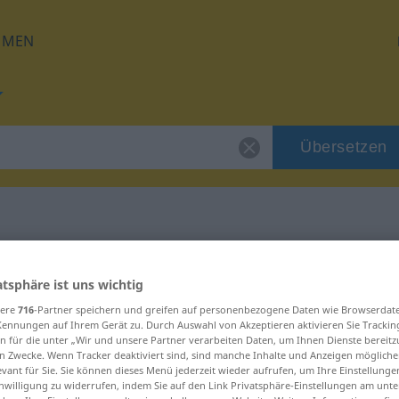
HMEN
Übersetzen
für "inbrünstig"
atsphäre ist uns wichtig
sere
716
-Partner speichern und greifen auf personenbezogene Daten wie Browserdat
zung
Kennungen auf Ihrem Gerät zu. Durch Auswahl von Akzeptieren aktivieren Sie Trackin
n für die unter „Wir und unsere Partner verarbeiten Daten, um Ihnen Dienste bereitz
n Zwecke. Wenn Tracker deaktiviert sind, sind manche Inhalte und Anzeigen mögliche
evant für Sie. Sie können dieses Menü jederzeit wieder aufrufen, um Ihre Einstellung
inwilligung zu widerrufen, indem Sie auf den Link Privatsphäre-Einstellungen am unt