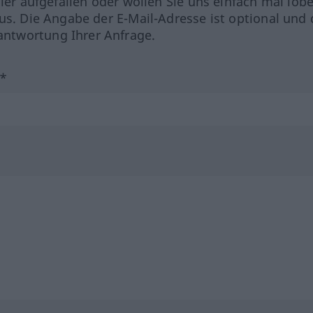
hler aufgefallen oder wollen Sie uns einfach mal lob
us. Die Angabe der E-Mail-Adresse ist optional und 
ntwortung Ihrer Anfrage.
?*