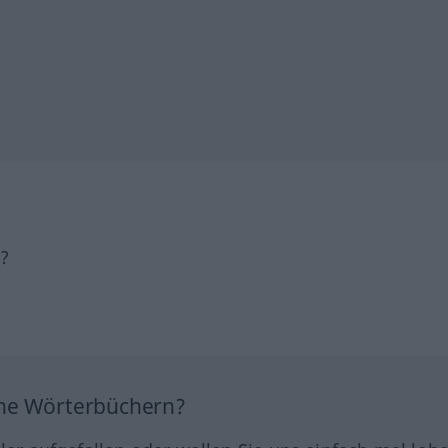
h?
ine Wörterbüchern?