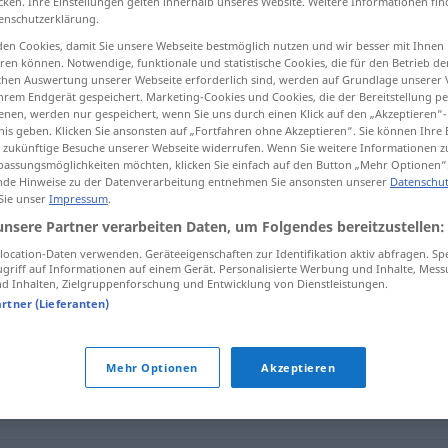
cken. Ihre Einstellungen gelten innerhalb unseres Website. Weitere Informationen fin
enschutzerklärung.
en Cookies, damit Sie unsere Webseite bestmöglich nutzen und wir besser mit Ihnen
en können. Notwendige, funktionale und statistische Cookies, die für den Betrieb d
ischen Auswertung unserer Webseite erforderlich sind, werden auf Grundlage unserer
tippen)
hrem Endgerät gespeichert. Marketing-Cookies und Cookies, die der Bereitstellung per
nen, werden nur gespeichert, wenn Sie uns durch einen Klick auf den „Akzeptieren“-
nis geben. Klicken Sie ansonsten auf „Fortfahren ohne Akzeptieren“. Sie können Ihre 
ür zukünftige Besuche unserer Webseite widerrufen. Wenn Sie weitere Informationen 
assungsmöglichkeiten möchten, klicken Sie einfach auf den Button „Mehr Optionen“
de Hinweise zu der Datenverarbeitung entnehmen Sie ansonsten unserer
Datenschut
 Sie unser
Impressum
.
inbrünstig
unsere Partner verarbeiten Daten, um Folgendes bereitzustellen:
ocation-Daten verwenden. Geräteeigenschaften zur Identifikation aktiv abfragen. Sp
griff auf Informationen auf einem Gerät. Personalisierte Werbung und Inhalte, Mes
 Inhalten, Zielgruppenforschung und Entwicklung von Dienstleistungen.
artner (Lieferanten)
end
,
salbungsvoll
,
pathetisch
Mehr Optionen
Akzeptieren