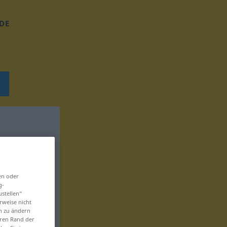
DE
en oder
g-
ustellen“
rweise nicht
en zu ändern
eren Rand der