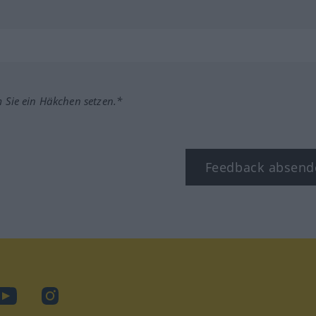
m Sie ein Häkchen setzen.*
Feedback absend
ook
YouTube
Instagram