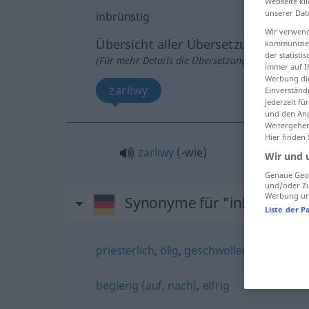
Webseite kli
unserer Dat
inbrünstig
Wir verwend
Übersicht aller Übersetzungen
kommunizier
der statist
(Für mehr Details die Übersetzung anklicken/an
immer auf I
Werbung die
żarliwy
Einverständ
jederzeit f
und den Anp
Weitergehen
Hier finden
żarliwy
(-wie)
Wir und 
Genaue Geol
und/oder Zu
Werbung und
Synonyme für "inbrünstig"
Liste der P
priesterlich
,
ölig
,
geschwollen
,
hochtrab
begierig (auf, nach)
,
eifrig