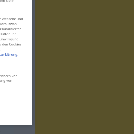
den Sie in
er Webseite und
 Vorauswahl
sonalisierter
Button Ihr
Einwilligung
zu den Cookies
.
zerklärung
.
eichern von
sung von