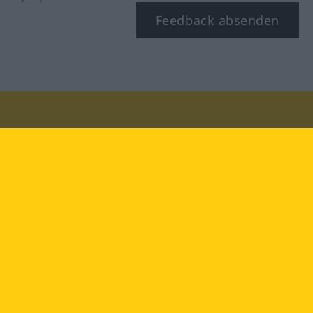
Feedback absenden
Besuchen Sie uns auf:
facebook
YouTube
Instagram
Langenscheidt
NUTZUNGSBEDINGUNGEN