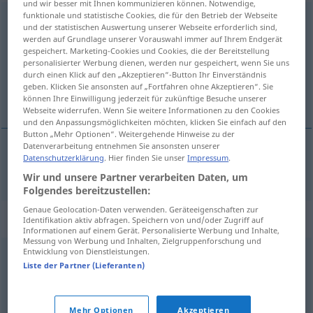
und wir besser mit Ihnen kommunizieren können. Notwendige,
funktionale und statistische Cookies, die für den Betrieb der Webseite
heranwachsen
v/i
<
irr
;
sn
>
und der statistischen Auswertung unserer Webseite erforderlich sind,
werden auf Grundlage unserer Vorauswahl immer auf Ihrem Endgerät
Übersicht aller Übersetzungen
gespeichert. Marketing-Cookies und Cookies, die der Bereitstellung
personalisierter Werbung dienen, werden nur gespeichert, wenn Sie uns
(Für mehr Details die Übersetzung anklicken/antippen)
durch einen Klick auf den „Akzeptieren“-Button Ihr Einverständnis
geben. Klicken Sie ansonsten auf „Fortfahren ohne Akzeptieren“. Sie
dorastać <-róść, -rosnąć>
können Ihre Einwilligung jederzeit für zukünftige Besuche unserer
Webseite widerrufen. Wenn Sie weitere Informationen zu den Cookies
und den Anpassungsmöglichkeiten möchten, klicken Sie einfach auf den
Button „Mehr Optionen“. Weitergehende Hinweise zu der
Datenverarbeitung entnehmen Sie ansonsten unserer
Datenschutzerklärung
. Hier finden Sie unser
Impressum
.
dorastać
<-róść, -rosnąć>
heranwachsen
Wir und unsere Partner verarbeiten Daten, um
Folgendes bereitzustellen:
Genaue Geolocation-Daten verwenden. Geräteeigenschaften zur
Synonyme für "heranwachsen"
Identifikation aktiv abfragen. Speichern von und/oder Zugriff auf
Informationen auf einem Gerät. Personalisierte Werbung und Inhalte,
Messung von Werbung und Inhalten, Zielgruppenforschung und
Entwicklung von Dienstleistungen.
wachsen
,
aufwachsen
,
sprießen
Liste der Partner (Lieferanten)
© OpenThesaurus.de
Mehr Optionen
Akzeptieren