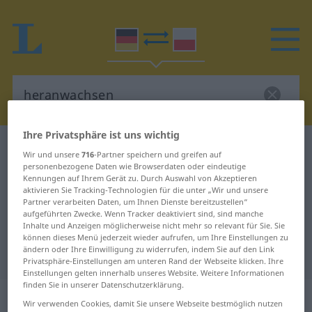
Ihre Privatsphäre ist uns wichtig
Deutsch-Polnisch Wörterbuch
heranwachsen
Wir und unsere
716
-Partner speichern und greifen auf
Deutsch-Polnisch Übersetzung für
personenbezogene Daten wie Browserdaten oder eindeutige
Kennungen auf Ihrem Gerät zu. Durch Auswahl von Akzeptieren
"heranwachsen"
aktivieren Sie Tracking-Technologien für die unter „Wir und unsere
Partner verarbeiten Daten, um Ihnen Dienste bereitzustellen“
aufgeführten Zwecke. Wenn Tracker deaktiviert sind, sind manche
Inhalte und Anzeigen möglicherweise nicht mehr so relevant für Sie. Sie
"heranwachsen" Polnisch
können dieses Menü jederzeit wieder aufrufen, um Ihre Einstellungen zu
ändern oder Ihre Einwilligung zu widerrufen, indem Sie auf den Link
Übersetzung
Privatsphäre-Einstellungen am unteren Rand der Webseite klicken. Ihre
Einstellungen gelten innerhalb unseres Website. Weitere Informationen
finden Sie in unserer Datenschutzerklärung.
„heranwachsen“
: intransitives Verb
Wir verwenden Cookies, damit Sie unsere Webseite bestmöglich nutzen