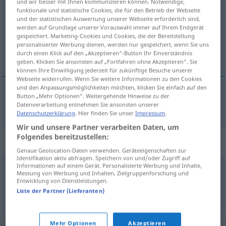
und wir besser mit Ihnen kommunizieren können. Notwendige,
funktionale und statistische Cookies, die für den Betrieb der Webseite
Übersicht aller Übersetzungen
und der statistischen Auswertung unserer Webseite erforderlich sind,
werden auf Grundlage unserer Vorauswahl immer auf Ihrem Endgerät
(Für mehr Details die Übersetzung anklicken/antippen)
gespeichert. Marketing-Cookies und Cookies, die der Bereitstellung
personalisierter Werbung dienen, werden nur gespeichert, wenn Sie uns
miejscowość rodzinna
durch einen Klick auf den „Akzeptieren“-Button Ihr Einverständnis
geben. Klicken Sie ansonsten auf „Fortfahren ohne Akzeptieren“. Sie
können Ihre Einwilligung jederzeit für zukünftige Besuche unserer
Webseite widerrufen. Wenn Sie weitere Informationen zu den Cookies
und den Anpassungsmöglichkeiten möchten, klicken Sie einfach auf den
Button „Mehr Optionen“. Weitergehende Hinweise zu der
miejscowość
rodzinna
Heimatort
Datenverarbeitung entnehmen Sie ansonsten unserer
Datenschutzerklärung
. Hier finden Sie unser
Impressum
.
Wir und unsere Partner verarbeiten Daten, um
Folgendes bereitzustellen:
Synonyme für "Heimatort"
Genaue Geolocation-Daten verwenden. Geräteeigenschaften zur
Identifikation aktiv abfragen. Speichern von und/oder Zugriff auf
Informationen auf einem Gerät. Personalisierte Werbung und Inhalte,
Messung von Werbung und Inhalten, Zielgruppenforschung und
Domizil
,
Wohnsitz
,
Sitz
,
Heim
,
Residenz
Entwicklung von Dienstleistungen.
Liste der Partner (Lieferanten)
© OpenThesaurus.de
Mehr Optionen
Akzeptieren