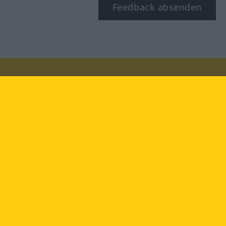
Feedback absenden
Besuchen Sie uns auf:
facebook
YouTube
Instagram
Langenscheidt
NUTZUNGSBEDINGUNGEN
DATENSCHUTZBESTIMMUNGEN