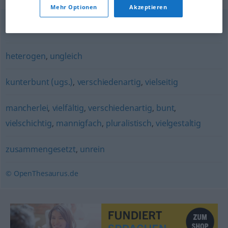
Mehr Optionen
Akzeptieren
meliert
heterogen
,
ungleich
kunterbunt (ugs.)
,
verschiedenartig
,
vielseitig
mancherlei
,
vielfältig
,
verschiedenartig
,
bunt
,
vielschichtig
,
mannigfach
,
pluralistisch
,
vielgestaltig
zusammengesetzt
,
unrein
© OpenThesaurus.de