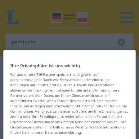
Ihre Privatsphäre ist uns wichtig
Deutsch-Polnisch Wörterbuch
gemischt
Deutsch-Polnisch Übersetzung für
Wir und unsere
716
-Partner speichern und greifen auf
personenbezogene Daten wie Browserdaten oder eindeutige
"gemischt"
Kennungen auf Ihrem Gerät zu. Durch Auswahl von Akzeptieren
aktivieren Sie Tracking-Technologien für die unter „Wir und unsere
Partner verarbeiten Daten, um Ihnen Dienste bereitzustellen“
aufgeführten Zwecke. Wenn Tracker deaktiviert sind, sind manche
"gemischt" Polnisch Übersetzung
Inhalte und Anzeigen möglicherweise nicht mehr so relevant für Sie. Sie
können dieses Menü jederzeit wieder aufrufen, um Ihre Einstellungen zu
ändern oder Ihre Einwilligung zu widerrufen, indem Sie auf den Link
„gemischt“
: Adjektiv
Privatsphäre-Einstellungen am unteren Rand der Webseite klicken. Ihre
Einstellungen gelten innerhalb unseres Website. Weitere Informationen
finden Sie in unserer Datenschutzerklärung.
gemischt
adj