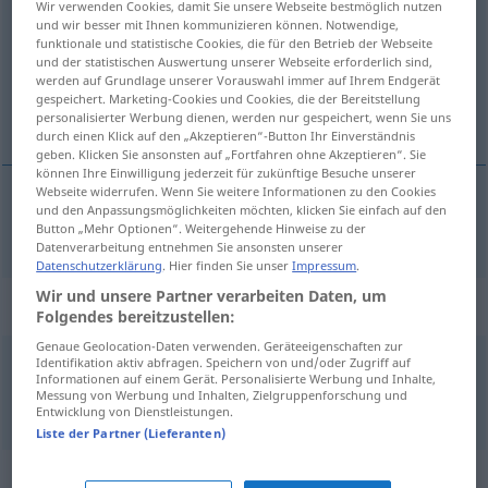
Wir verwenden Cookies, damit Sie unsere Webseite bestmöglich nutzen
und wir besser mit Ihnen kommunizieren können. Notwendige,
Übersicht aller Übersetzungen
funktionale und statistische Cookies, die für den Betrieb der Webseite
und der statistischen Auswertung unserer Webseite erforderlich sind,
(Für mehr Details die Übersetzung anklicken/antippen)
werden auf Grundlage unserer Vorauswahl immer auf Ihrem Endgerät
gespeichert. Marketing-Cookies und Cookies, die der Bereitstellung
mieszany
personalisierter Werbung dienen, werden nur gespeichert, wenn Sie uns
durch einen Klick auf den „Akzeptieren“-Button Ihr Einverständnis
geben. Klicken Sie ansonsten auf „Fortfahren ohne Akzeptieren“. Sie
können Ihre Einwilligung jederzeit für zukünftige Besuche unserer
Webseite widerrufen. Wenn Sie weitere Informationen zu den Cookies
und den Anpassungsmöglichkeiten möchten, klicken Sie einfach auf den
mieszany
gemischt
Button „Mehr Optionen“. Weitergehende Hinweise zu der
Datenverarbeitung entnehmen Sie ansonsten unserer
Datenschutzerklärung
. Hier finden Sie unser
Impressum
.
Wir und unsere Partner verarbeiten Daten, um
Beispielsätze für "gemischt"
Folgendes bereitzustellen:
Genaue Geolocation-Daten verwenden. Geräteeigenschaften zur
Identifikation aktiv abfragen. Speichern von und/oder Zugriff auf
bunt
gemischt
Informationen auf einem Gerät. Personalisierte Werbung und Inhalte,
Messung von Werbung und Inhalten, Zielgruppenforschung und
rozmaity
Entwicklung von Dienstleistungen.
Liste der Partner (Lieferanten)
Synonyme für "gemischt"