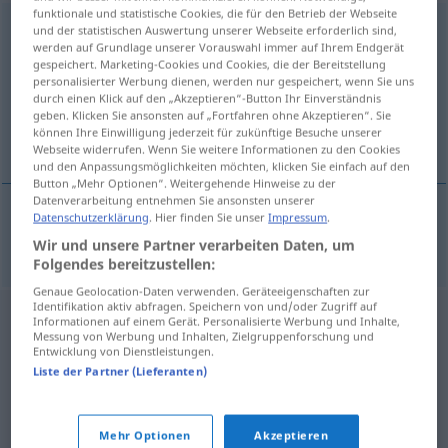
funktionale und statistische Cookies, die für den Betrieb der Webseite
Gelegenheitsarbeit
f
und der statistischen Auswertung unserer Webseite erforderlich sind,
werden auf Grundlage unserer Vorauswahl immer auf Ihrem Endgerät
gespeichert. Marketing-Cookies und Cookies, die der Bereitstellung
Übersicht aller Übersetzungen
personalisierter Werbung dienen, werden nur gespeichert, wenn Sie uns
(Für mehr Details die Übersetzung anklicken/antippen)
durch einen Klick auf den „Akzeptieren“-Button Ihr Einverständnis
geben. Klicken Sie ansonsten auf „Fortfahren ohne Akzeptieren“. Sie
können Ihre Einwilligung jederzeit für zukünftige Besuche unserer
praca dorywcza
Webseite widerrufen. Wenn Sie weitere Informationen zu den Cookies
und den Anpassungsmöglichkeiten möchten, klicken Sie einfach auf den
Button „Mehr Optionen“. Weitergehende Hinweise zu der
Datenverarbeitung entnehmen Sie ansonsten unserer
Datenschutzerklärung
. Hier finden Sie unser
Impressum
.
praca
dorywcza
Gelegenheitsarbeit
Wir und unsere Partner verarbeiten Daten, um
Folgendes bereitzustellen:
Genaue Geolocation-Daten verwenden. Geräteeigenschaften zur
Identifikation aktiv abfragen. Speichern von und/oder Zugriff auf
Informationen auf einem Gerät. Personalisierte Werbung und Inhalte,
Messung von Werbung und Inhalten, Zielgruppenforschung und
Entwicklung von Dienstleistungen.
Liste der Partner (Lieferanten)
Mehr Optionen
Akzeptieren