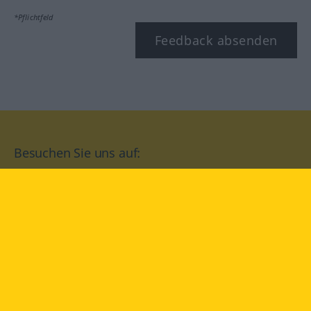
*Pflichtfeld
Feedback absenden
Besuchen Sie uns auf:
facebook
YouTube
Instagram
Langenscheidt