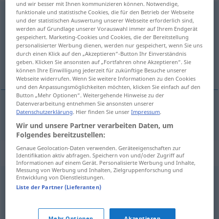
und wir besser mit Ihnen kommunizieren können. Notwendige,
funktionale und statistische Cookies, die für den Betrieb der Webseite
fragmentarisch
und der statistischen Auswertung unserer Webseite erforderlich sind,
werden auf Grundlage unserer Vorauswahl immer auf Ihrem Endgerät
Übersicht aller Übersetzungen
gespeichert. Marketing-Cookies und Cookies, die der Bereitstellung
(Für mehr Details die Übersetzung anklicken/antippen)
personalisierter Werbung dienen, werden nur gespeichert, wenn Sie uns
durch einen Klick auf den „Akzeptieren“-Button Ihr Einverständnis
geben. Klicken Sie ansonsten auf „Fortfahren ohne Akzeptieren“. Sie
fragmentaryczny
können Ihre Einwilligung jederzeit für zukünftige Besuche unserer
Webseite widerrufen. Wenn Sie weitere Informationen zu den Cookies
und den Anpassungsmöglichkeiten möchten, klicken Sie einfach auf den
Button „Mehr Optionen“. Weitergehende Hinweise zu der
Datenverarbeitung entnehmen Sie ansonsten unserer
Datenschutzerklärung
. Hier finden Sie unser
Impressum
.
fragmentaryczny
fragmentarisch
Wir und unsere Partner verarbeiten Daten, um
Folgendes bereitzustellen:
Genaue Geolocation-Daten verwenden. Geräteeigenschaften zur
Synonyme für "fragmentarisch"
Identifikation aktiv abfragen. Speichern von und/oder Zugriff auf
Informationen auf einem Gerät. Personalisierte Werbung und Inhalte,
Messung von Werbung und Inhalten, Zielgruppenforschung und
Entwicklung von Dienstleistungen.
unvollkommen
,
verkürzt
,
stellenweise
,
oberflächlich
,
Liste der Partner (Lieferanten)
teilweise
,
skizzenhaft
,
unvollendet
,
unvollständig
,
lückenhaft
Mehr Optionen
Akzeptieren