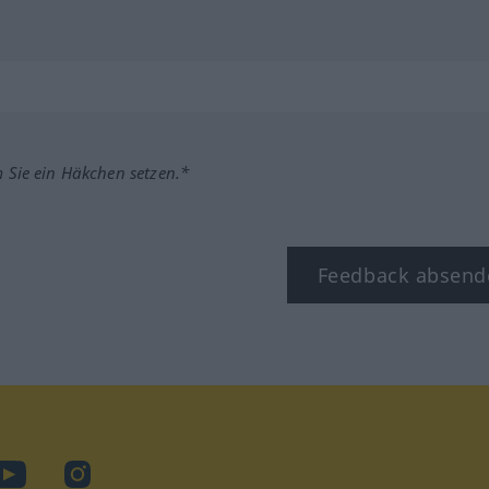
m Sie ein Häkchen setzen.*
Feedback absend
ook
YouTube
Instagram