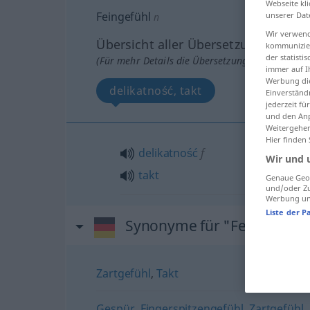
Webseite kli
Feingefühl
unserer Dat
n
Wir verwend
Übersicht aller Übersetzungen
kommunizier
der statist
(Für mehr Details die Übersetzung anklicken/an
immer auf I
Werbung die
delikatność, takt
Einverständ
jederzeit f
und den Anp
Weitergehen
Hier finden
delikatność
f
Wir und 
takt
Genaue Geol
und/oder Zu
Werbung und
Liste der P
Synonyme für "Feingefühl"
Zartgefühl
,
Takt
Gespür
,
Fingerspitzengefühl
,
Zartgefühl
,