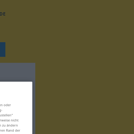
DE
en oder
g-
ustellen“
rweise nicht
en zu ändern
eren Rand der