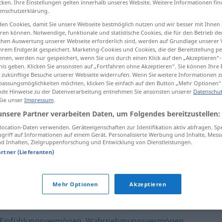
cken. Ihre Einstellungen gelten innerhalb unseres Website. Weitere Informationen fin
enschutzerklärung.
en Cookies, damit Sie unsere Webseite bestmöglich nutzen und wir besser mit Ihnen
en können. Notwendige, funktionale und statistische Cookies, die für den Betrieb d
ischen Auswertung unserer Webseite erforderlich sind, werden auf Grundlage unserer
tippen)
hrem Endgerät gespeichert. Marketing-Cookies und Cookies, die der Bereitstellung per
nen, werden nur gespeichert, wenn Sie uns durch einen Klick auf den „Akzeptieren“-
nis geben. Klicken Sie ansonsten auf „Fortfahren ohne Akzeptieren“. Sie können Ihre 
ür zukünftige Besuche unserer Webseite widerrufen. Wenn Sie weitere Informationen 
assungsmöglichkeiten möchten, klicken Sie einfach auf den Button „Mehr Optionen“
de Hinweise zu der Datenverarbeitung entnehmen Sie ansonsten unserer
Datenschut
 Sie unser
Impressum
.
Feingefühl
unsere Partner verarbeiten Daten, um Folgendes bereitzustellen:
ocation-Daten verwenden. Geräteeigenschaften zur Identifikation aktiv abfragen. Sp
griff auf Informationen auf einem Gerät. Personalisierte Werbung und Inhalte, Mes
 Inhalten, Zielgruppenforschung und Entwicklung von Dienstleistungen.
artner (Lieferanten)
Mehr Optionen
Akzeptieren
Einfühlungsvermögen
,
Wahrnehmungsvermögen