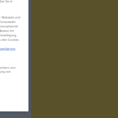
den Sie in
er Webseite und
 Vorauswahl
sonalisierter
Button Ihr
Einwilligung
zu den Cookies
.
zerklärung
.
eichern von
sung von