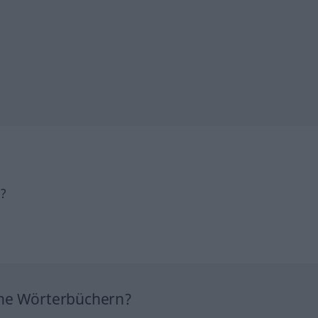
h?
ine Wörterbüchern?