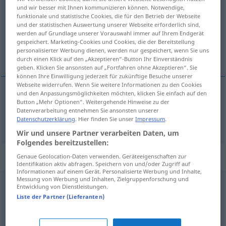
und wir besser mit Ihnen kommunizieren können. Notwendige,
funktionale und statistische Cookies, die für den Betrieb der Webseite
Übersicht aller Übersetzungen
und der statistischen Auswertung unserer Webseite erforderlich sind,
(Für mehr Details die Übersetzung anklicken/antippen)
werden auf Grundlage unserer Vorauswahl immer auf Ihrem Endgerät
gespeichert. Marketing-Cookies und Cookies, die der Bereitstellung
personalisierter Werbung dienen, werden nur gespeichert, wenn Sie uns
osiągalny
durch einen Klick auf den „Akzeptieren“-Button Ihr Einverständnis
geben. Klicken Sie ansonsten auf „Fortfahren ohne Akzeptieren“. Sie
können Ihre Einwilligung jederzeit für zukünftige Besuche unserer
Webseite widerrufen. Wenn Sie weitere Informationen zu den Cookies
und den Anpassungsmöglichkeiten möchten, klicken Sie einfach auf den
Button „Mehr Optionen“. Weitergehende Hinweise zu der
osiągalny
erreichbar
Ziel
Datenverarbeitung entnehmen Sie ansonsten unserer
Datenschutzerklärung
. Hier finden Sie unser
Impressum
.
Wir und unsere Partner verarbeiten Daten, um
Folgendes bereitzustellen:
Synonyme für "erreichbar"
Genaue Geolocation-Daten verwenden. Geräteeigenschaften zur
Identifikation aktiv abfragen. Speichern von und/oder Zugriff auf
Informationen auf einem Gerät. Personalisierte Werbung und Inhalte,
Messung von Werbung und Inhalten, Zielgruppenforschung und
Entwicklung von Dienstleistungen.
befahrbar
,
offen
,
zugänglich
Liste der Partner (Lieferanten)
ansprechbar (Person)
,
aufgeschlossen (für)
,
zugänglich
,