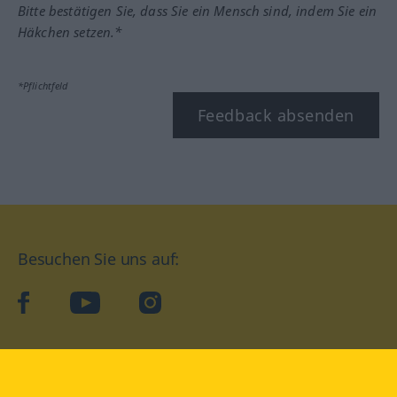
Bitte bestätigen Sie, dass Sie ein Mensch sind, indem Sie ein
Häkchen setzen.*
*Pflichtfeld
Feedback absenden
Besuchen Sie uns auf:
facebook
YouTube
Instagram