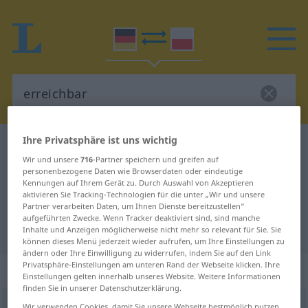
Ihre Privatsphäre ist uns wichtig
Deutsch-Polnisch Wörterbuch
erreichbar
Wir und unsere
716
-Partner speichern und greifen auf
Deutsch-Polnisch Übersetzung für
personenbezogene Daten wie Browserdaten oder eindeutige
Kennungen auf Ihrem Gerät zu. Durch Auswahl von Akzeptieren
"erreichbar"
aktivieren Sie Tracking-Technologien für die unter „Wir und unsere
Partner verarbeiten Daten, um Ihnen Dienste bereitzustellen“
aufgeführten Zwecke. Wenn Tracker deaktiviert sind, sind manche
"erreichbar" Polnisch Übersetzung
Inhalte und Anzeigen möglicherweise nicht mehr so relevant für Sie. Sie
können dieses Menü jederzeit wieder aufrufen, um Ihre Einstellungen zu
ändern oder Ihre Einwilligung zu widerrufen, indem Sie auf den Link
Privatsphäre-Einstellungen am unteren Rand der Webseite klicken. Ihre
„erreichbar“
Einstellungen gelten innerhalb unseres Website. Weitere Informationen
finden Sie in unserer Datenschutzerklärung.
erreichbar
Wir verwenden Cookies, damit Sie unsere Webseite bestmöglich nutzen