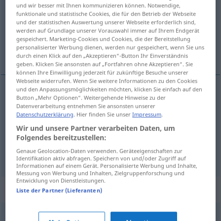
und wir besser mit Ihnen kommunizieren können. Notwendige,
funktionale und statistische Cookies, die für den Betrieb der Webseite
Übersicht aller Übersetzungen
und der statistischen Auswertung unserer Webseite erforderlich sind,
(Für mehr Details die Übersetzung anklicken/antippen)
werden auf Grundlage unserer Vorauswahl immer auf Ihrem Endgerät
gespeichert. Marketing-Cookies und Cookies, die der Bereitstellung
personalisierter Werbung dienen, werden nur gespeichert, wenn Sie uns
odwdzięczać się
durch einen Klick auf den „Akzeptieren“-Button Ihr Einverständnis
geben. Klicken Sie ansonsten auf „Fortfahren ohne Akzeptieren“. Sie
können Ihre Einwilligung jederzeit für zukünftige Besuche unserer
Webseite widerrufen. Wenn Sie weitere Informationen zu den Cookies
und den Anpassungsmöglichkeiten möchten, klicken Sie einfach auf den
Beispiele
Button „Mehr Optionen“. Weitergehende Hinweise zu der
Datenverarbeitung entnehmen Sie ansonsten unserer
sich erkenntlich
zeigen
Datenschutzerklärung
. Hier finden Sie unser
Impressum
.
gegenüber jemandem
/
odwdzięczać
<-czyć>
się
(
Wir und unsere Partner verarbeiten Daten, um
Folgendes bereitzustellen:
für
/ etwas
komuś za
)
AKK
Genaue Geolocation-Daten verwenden. Geräteeigenschaften zur
Identifikation aktiv abfragen. Speichern von und/oder Zugriff auf
Informationen auf einem Gerät. Personalisierte Werbung und Inhalte,
Messung von Werbung und Inhalten, Zielgruppenforschung und
Entwicklung von Dienstleistungen.
Synonyme für "erkenntlich"
Liste der Partner (Lieferanten)