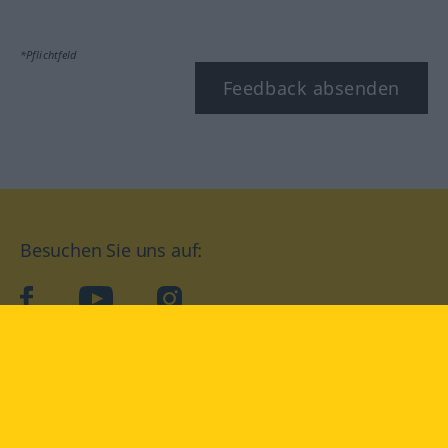
*Pflichtfeld
Feedback absenden
Besuchen Sie uns auf:
facebook
YouTube
Instagram
Langenscheidt