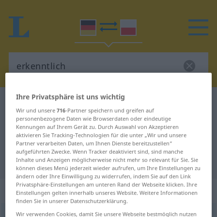
Ihre Privatsphäre ist uns wichtig
Deutsch-Polnisch Wörterbuch
erkenntlich
Wir und unsere
716
-Partner speichern und greifen auf
Deutsch-Polnisch Übersetzung für
personenbezogene Daten wie Browserdaten oder eindeutige
Kennungen auf Ihrem Gerät zu. Durch Auswahl von Akzeptieren
"erkenntlich"
aktivieren Sie Tracking-Technologien für die unter „Wir und unsere
Partner verarbeiten Daten, um Ihnen Dienste bereitzustellen“
aufgeführten Zwecke. Wenn Tracker deaktiviert sind, sind manche
Inhalte und Anzeigen möglicherweise nicht mehr so relevant für Sie. Sie
"erkenntlich" Polnisch Übersetzung
können dieses Menü jederzeit wieder aufrufen, um Ihre Einstellungen zu
ändern oder Ihre Einwilligung zu widerrufen, indem Sie auf den Link
Privatsphäre-Einstellungen am unteren Rand der Webseite klicken. Ihre
„erkenntlich“
: Adjektiv
Einstellungen gelten innerhalb unseres Website. Weitere Informationen
finden Sie in unserer Datenschutzerklärung.
Wir verwenden Cookies, damit Sie unsere Webseite bestmöglich nutzen
erkenntlich
adj