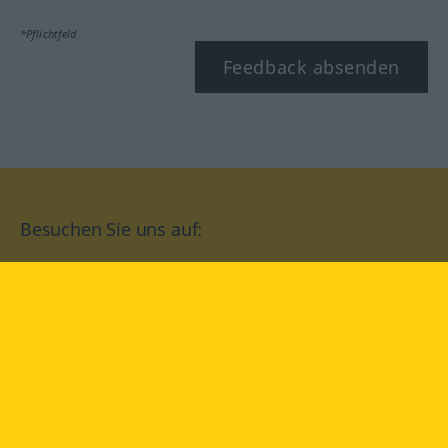
*Pflichtfeld
Feedback absenden
Besuchen Sie uns auf:
facebook
YouTube
Instagram
Langenscheidt