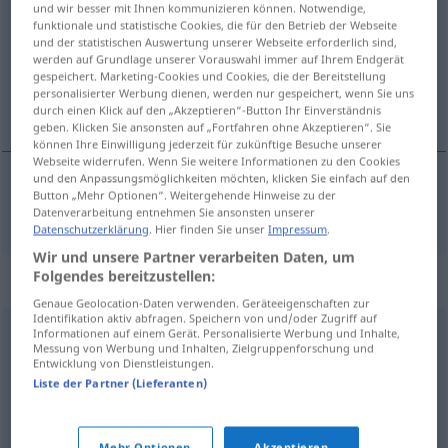
und wir besser mit Ihnen kommunizieren können. Notwendige,
funktionale und statistische Cookies, die für den Betrieb der Webseite
Übersicht aller Übersetzungen
und der statistischen Auswertung unserer Webseite erforderlich sind,
werden auf Grundlage unserer Vorauswahl immer auf Ihrem Endgerät
(Für mehr Details die Übersetzung anklicken/antippen)
gespeichert. Marketing-Cookies und Cookies, die der Bereitstellung
personalisierter Werbung dienen, werden nur gespeichert, wenn Sie uns
tymczasem
durch einen Klick auf den „Akzeptieren“-Button Ihr Einverständnis
geben. Klicken Sie ansonsten auf „Fortfahren ohne Akzeptieren“. Sie
können Ihre Einwilligung jederzeit für zukünftige Besuche unserer
Webseite widerrufen. Wenn Sie weitere Informationen zu den Cookies
und den Anpassungsmöglichkeiten möchten, klicken Sie einfach auf den
Button „Mehr Optionen“. Weitergehende Hinweise zu der
tymczasem
einstweilen
Datenverarbeitung entnehmen Sie ansonsten unserer
Datenschutzerklärung
. Hier finden Sie unser
Impressum
.
Wir und unsere Partner verarbeiten Daten, um
Folgendes bereitzustellen:
Synonyme für "einstweilen"
Genaue Geolocation-Daten verwenden. Geräteeigenschaften zur
Identifikation aktiv abfragen. Speichern von und/oder Zugriff auf
Informationen auf einem Gerät. Personalisierte Werbung und Inhalte,
vorübergehend
,
vorläufig (Hauptform)
,
einstweilig
,
Messung von Werbung und Inhalten, Zielgruppenforschung und
Entwicklung von Dienstleistungen.
zunächst (einmal)
,
vorerst
Liste der Partner (Lieferanten)
zwischendurch
,
mittlerweile
,
unterdessen
,
inzwischen
Mehr Optionen
Akzeptieren