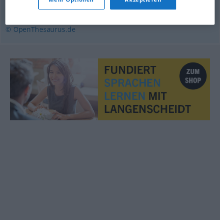
(Hauptform)
,
währenddessen
,
indessen
© OpenThesaurus.de