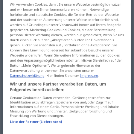
Wir verwenden Cookies, damit Sie unsere Webseite bestmöglich nutzen
und wir besser mit Ihnen kommunizieren können. Notwendige,
Übersicht aller Übersetzungen
funktionale und statistische Cookies, die für den Betrieb der Webseite
(Für mehr Details die Übersetzung anklicken/antippen)
und der statistischen Auswertung unserer Webseite erforderlich sind,
werden auf Grundlage unserer Vorauswahl immer auf Ihrem Endgerät
gespeichert. Marketing-Cookies und Cookies, die der Bereitstellung
wsiadać, włazić, przystępować, angażować
personalisierter Werbung dienen, werden nur gespeichert, wenn Sie uns
się, zainwestować
durch einen Klick auf den „Akzeptieren“-Button Ihr Einverständnis
geben. Klicken Sie ansonsten auf „Fortfahren ohne Akzeptieren“. Sie
können Ihre Einwilligung jederzeit für zukünftige Besuche unserer
Webseite widerrufen. Wenn Sie weitere Informationen zu den Cookies
und den Anpassungsmöglichkeiten möchten, klicken Sie einfach auf den
Button „Mehr Optionen“. Weitergehende Hinweise zu der
wsiadać
<wsiąść>
(
in
)
,
(
do
na
)
AKK
GEN
AKK
Datenverarbeitung entnehmen Sie ansonsten unserer
Datenschutzerklärung
. Hier finden Sie unser
Impressum
.
einsteigen
Wir und unsere Partner verarbeiten Daten, um
Folgendes bereitzustellen:
włazić
<wleźć>
(
do
)
einsteigen
Dieb
GEN
Genaue Geolocation-Daten verwenden. Geräteeigenschaften zur
Identifikation aktiv abfragen. Speichern von und/oder Zugriff auf
przystępować
<-stąpić>
(
do
)
einsteigen
Informationen auf einem Gerät. Personalisierte Werbung und Inhalte,
GEN
Messung von Werbung und Inhalten, Zielgruppenforschung und
Entwicklung von Dienstleistungen.
beginnen
UMG
FIG
Liste der Partner (Lieferanten)
<za>
angażować
się
(
in die Politik
w politykę
)