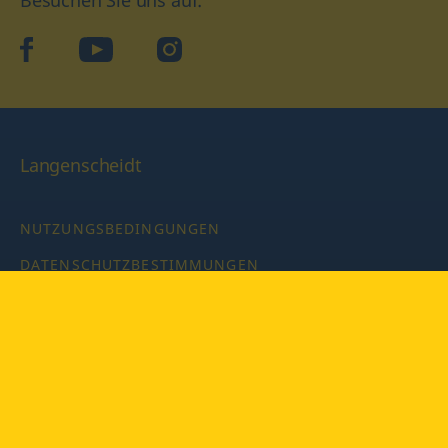
Besuchen Sie uns auf:
facebook
YouTube
Instagram
Langenscheidt
NUTZUNGSBEDINGUNGEN
DATENSCHUTZBESTIMMUNGEN
IMPRESSUM
PRIVATSPHÄRE-EINSTELLUNGEN
LATEINWÖRTERBUCH MIT CODE
Copyright © 2026 PONS Langenscheidt GmbH, Alle Rechte