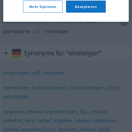
einsteigen
Mehr Optionen
Akzeptieren
zainwestować
pf
(
bei … mit viel Geld
dużo
pieniędzy w
)
einsteigen
AKK
Synonyme für "einsteigen"
anspringen (auf)
,
mitziehen
mitmischen
,
(sich) einklinken
,
(sich) beteiligen
,
(sich)
einschalten
beginnen
,
(etwas) angreifen (geh., fig.)
,
(etwas)
antreten
,
(eine Sache) angehen
,
(etwas) aufnehmen
,
(etwas) anpacken (ugs.)
,
loslegen
,
starten
,
(sich)