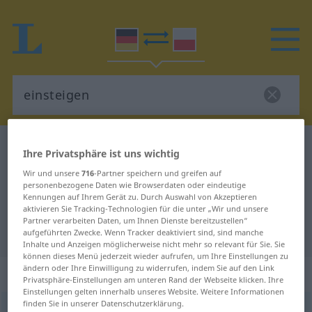
Deutsch-Polnisch Wörterbuch
einsteigen
Ihre Privatsphäre ist uns wichtig
Deutsch-Polnisch Übersetzung für
Wir und unsere
716
-Partner speichern und greifen auf
personenbezogene Daten wie Browserdaten oder eindeutige
"einsteigen"
Kennungen auf Ihrem Gerät zu. Durch Auswahl von Akzeptieren
aktivieren Sie Tracking-Technologien für die unter „Wir und unsere
Partner verarbeiten Daten, um Ihnen Dienste bereitzustellen“
"einsteigen" Polnisch Übersetzung
aufgeführten Zwecke. Wenn Tracker deaktiviert sind, sind manche
Inhalte und Anzeigen möglicherweise nicht mehr so relevant für Sie. Sie
können dieses Menü jederzeit wieder aufrufen, um Ihre Einstellungen zu
ändern oder Ihre Einwilligung zu widerrufen, indem Sie auf den Link
„einsteigen“
: intransitives Verb
Privatsphäre-Einstellungen am unteren Rand der Webseite klicken. Ihre
Einstellungen gelten innerhalb unseres Website. Weitere Informationen
finden Sie in unserer Datenschutzerklärung.
einsteigen
v/i
<
irr
;
sn
>