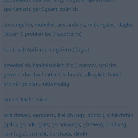
spartanisch
,
genügsam
,
spärlich
störungsfrei
,
mühelos
,
anstandslos
,
reibungslos
,
klaglos
(österr.)
,
problemlos (Hauptform)
nur (nach Aufforderungsform) (ugs.)
gewöhnlich
,
handelsüblich (fig.)
,
normal
,
schlicht
,
gemein
,
durchschnittlich
,
schnöde
,
alltäglich
,
banal
,
ordinär
,
profan
,
mittelmäßig
simpel
,
leicht
,
trivial
schlichtweg
,
geradezu
,
freilich (ugs., süddt.)
,
schlechthin
(geh.)
,
gerade
,
glatt
,
geradewegs
,
glattweg
,
rundweg
,
rein (ugs.)
,
schlicht
,
durchaus
,
direkt