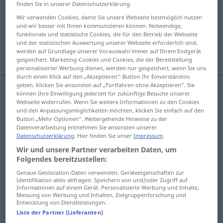
finden Sie in unserer Datenschutzerklärung.
Übersicht aller Übersetzungen
Wir verwenden Cookies, damit Sie unsere Webseite bestmöglich nutzen
und wir besser mit Ihnen kommunizieren können. Notwendige,
(Für mehr Details die Übersetzung anklicken/antippen)
funktionale und statistische Cookies, die für den Betrieb der Webseite
und der statistischen Auswertung unserer Webseite erforderlich sind,
skromny, zwykły, prosty, łatwy , pojedynczy
werden auf Grundlage unserer Vorauswahl immer auf Ihrem Endgerät
gespeichert. Marketing-Cookies und Cookies, die der Bereitstellung
personalisierter Werbung dienen, werden nur gespeichert, wenn Sie uns
durch einen Klick auf den „Akzeptieren“-Button Ihr Einverständnis
geben. Klicken Sie ansonsten auf „Fortfahren ohne Akzeptieren“. Sie
können Ihre Einwilligung jederzeit für zukünftige Besuche unserer
prosty
Webseite widerrufen. Wenn Sie weitere Informationen zu den Cookies
(-to),
łatwy
(-wo)
einfach
leicht
und den Anpassungsmöglichkeiten möchten, klicken Sie einfach auf den
Button „Mehr Optionen“. Weitergehende Hinweise zu der
skromny
einfach
schlicht
Datenverarbeitung entnehmen Sie ansonsten unserer
Datenschutzerklärung
. Hier finden Sie unser
Impressum
.
pojedynczy
Wir und unsere Partner verarbeiten Daten, um
(-czo)
einfach
nicht mehrfach
Folgendes bereitzustellen:
zwykły
einfach
Fahrkarte, Mehrheit, Mensch,
Genaue Geolocation-Daten verwenden. Geräteeigenschaften zur
Identifikation aktiv abfragen. Speichern von und/oder Zugriff auf
Informationen auf einem Gerät. Personalisierte Werbung und Inhalte,
Küche usw
Messung von Werbung und Inhalten, Zielgruppenforschung und
Entwicklung von Dienstleistungen.
Liste der Partner (Lieferanten)