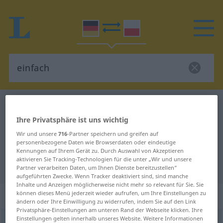
Deutsch-Polnisch Wörterbuch
einfach
Deutsch-Polnisch Übersetzung für
Ihre Privatsphäre ist uns wichtig
Wir und unsere
716
-Partner speichern und greifen auf
"einfach"
personenbezogene Daten wie Browserdaten oder eindeutige
Kennungen auf Ihrem Gerät zu. Durch Auswahl von Akzeptieren
aktivieren Sie Tracking-Technologien für die unter „Wir und unsere
"einfach" Polnisch Übersetzung
Partner verarbeiten Daten, um Ihnen Dienste bereitzustellen“
aufgeführten Zwecke. Wenn Tracker deaktiviert sind, sind manche
Inhalte und Anzeigen möglicherweise nicht mehr so relevant für Sie. Sie
„einfach“
können dieses Menü jederzeit wieder aufrufen, um Ihre Einstellungen zu
ändern oder Ihre Einwilligung zu widerrufen, indem Sie auf den Link
Privatsphäre-Einstellungen am unteren Rand der Webseite klicken. Ihre
Einstellungen gelten innerhalb unseres Website. Weitere Informationen
einfach