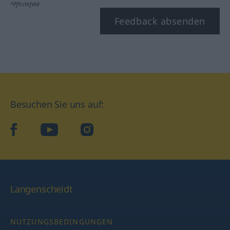
*Pflichtfeld
Feedback absenden
Besuchen Sie uns auf:
facebook
YouTube
Instagram
Langenscheidt
NUTZUNGSBEDINGUNGEN