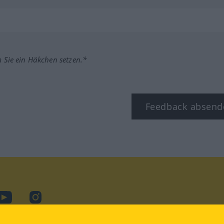
m Sie ein Häkchen setzen.*
Feedback absend
ook
YouTube
Instagram