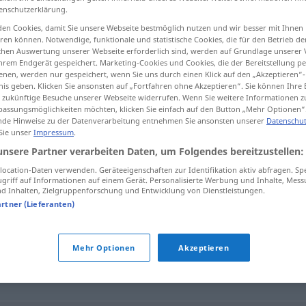
enschutzerklärung.
en Cookies, damit Sie unsere Webseite bestmöglich nutzen und wir besser mit Ihnen
en können. Notwendige, funktionale und statistische Cookies, die für den Betrieb d
ischen Auswertung unserer Webseite erforderlich sind, werden auf Grundlage unserer
tippen)
hrem Endgerät gespeichert. Marketing-Cookies und Cookies, die der Bereitstellung per
nen, werden nur gespeichert, wenn Sie uns durch einen Klick auf den „Akzeptieren“-
nis geben. Klicken Sie ansonsten auf „Fortfahren ohne Akzeptieren“. Sie können Ihre 
ür zukünftige Besuche unserer Webseite widerrufen. Wenn Sie weitere Informationen 
assungsmöglichkeiten möchten, klicken Sie einfach auf den Button „Mehr Optionen“
de Hinweise zu der Datenverarbeitung entnehmen Sie ansonsten unserer
Datenschut
 Sie unser
Impressum
.
Doktorarbeit
unsere Partner verarbeiten Daten, um Folgendes bereitzustellen:
ocation-Daten verwenden. Geräteeigenschaften zur Identifikation aktiv abfragen. Sp
griff auf Informationen auf einem Gerät. Personalisierte Werbung und Inhalte, Mes
 Inhalten, Zielgruppenforschung und Entwicklung von Dienstleistungen.
t"
artner (Lieferanten)
Mehr Optionen
Akzeptieren