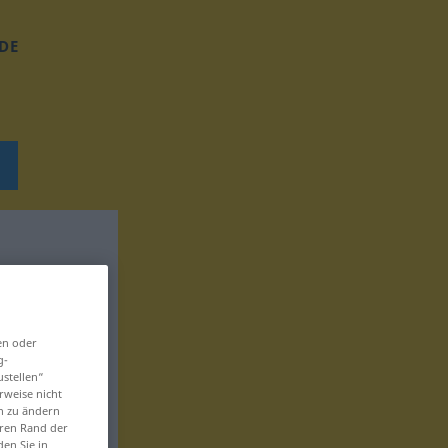
DE
en oder
g-
ustellen“
rweise nicht
en zu ändern
eren Rand der
den Sie in