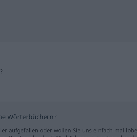
h?
ine Wörterbüchern?
hler aufgefallen oder wollen Sie uns einfach mal lob