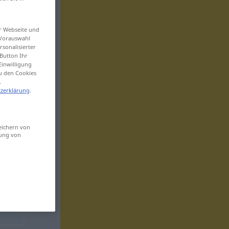
er Webseite und
 Vorauswahl
sonalisierter
Button Ihr
Einwilligung
zu den Cookies
.
zerklärung
.
eichern von
sung von