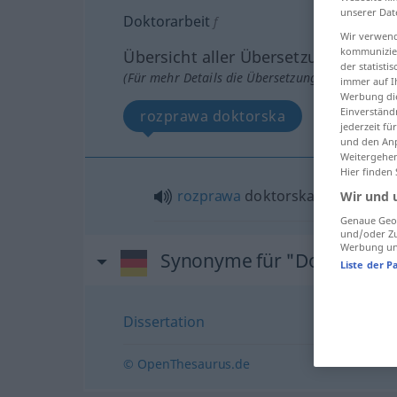
unserer Dat
Doktorarbeit
f
Wir verwend
kommunizier
Übersicht aller Übersetzungen
der statist
(Für mehr Details die Übersetzung anklicken/an
immer auf I
Werbung die
Einverständ
rozprawa doktorska
jederzeit f
und den Anp
Weitergehen
Hier finden
rozprawa
doktorska
Wir und 
Genaue Geol
und/oder Zu
Werbung und
Synonyme für "Doktorarbei
Liste der P
Dissertation
© OpenThesaurus.de